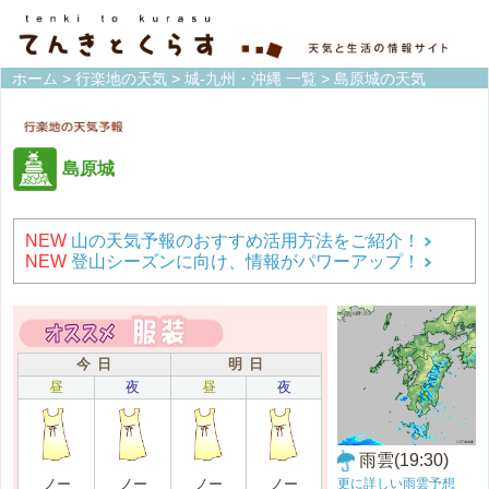
ホーム
>
行楽地の天気
>
城-九州・沖縄 一覧
> 島原城の天気
島原城
NEW
山の天気予報のおすすめ活用方法をご紹介！
NEW
登山シーズンに向け、情報がパワーアップ！
今 日
明 日
昼
夜
昼
夜
雨雲(19:30)
更に詳しい雨雲予想
ノー
ノー
ノー
ノー