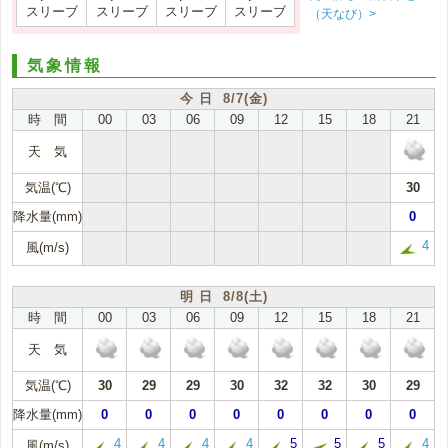
スリーブ
スリーブ
スリーブ
スリーブ
（天なび）>
気象情報
今 日 8/7(金)
時 間
00
03
06
09
12
15
18
21
天 気
気温(℃)
30
降水量(mm)
0
4
風(m/s)
明 日 8/8(土)
時 間
00
03
06
09
12
15
18
21
天 気
気温(℃)
30
29
29
30
32
32
30
29
降水量(mm)
0
0
0
0
0
0
0
0
4
4
4
4
5
5
5
4
風(m/s)