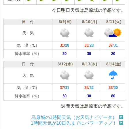
今日明日天気は島原城の予想です。
日 付
8/9(日)
8/10(月)
8/11(火)
天 気
気 温（℃）
31
/
28
33
/
28
37
/
31
降水確率（％）
30
30
20
日 付
8/12(水)
8/13(木)
8/14(金)
天 気
気 温（℃）
37
/
31
35
/
32
33
/
30
降水確率（％）
30
30
80
週間天気は島原市の予想です。
島原城の1時間天気（お天気ナビゲータ）
1時間天気が10日先までにパワーアップ！