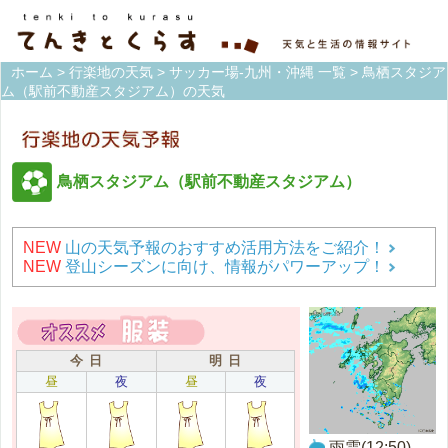
ホーム
>
行楽地の天気
>
サッカー場-九州・沖縄 一覧
> 鳥栖スタジア
ム（駅前不動産スタジアム）の天気
鳥栖スタジアム（駅前不動産スタジアム）
NEW
山の天気予報のおすすめ活用方法をご紹介！
NEW
登山シーズンに向け、情報がパワーアップ！
今 日
明 日
昼
夜
昼
夜
雨雲(12:50)