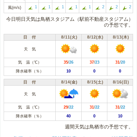
1
1
1
1
1
2
2
2
風(m/s)
今日明日天気は鳥栖スタジアム（駅前不動産スタジアム）
の予想です。
日 付
8/11(火)
8/12(水)
8/13(木)
天 気
気 温（℃）
35
/
26
37
/
23
31
/
20
降水確率（％）
10
0
0
日 付
8/14(金)
8/15(土)
8/16(日)
天 気
気 温（℃）
29
/
22
31
/
22
31
/
22
降水確率（％）
40
0
10
週間天気は鳥栖市の予想です。