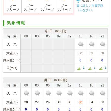
更に詳しい雨雲予想
ノー
ノー
ノー
ノー
スリーブ
スリーブ
スリーブ
スリーブ
（天なび）>
気象情報
今 日 8/9(日)
時 間
00
03
06
09
12
15
18
21
天 気
気温(℃)
33
32
30
降水量(mm)
0
0
0
2
2
2
風(m/s)
明 日 8/10(月)
時 間
00
03
06
09
12
15
18
21
天 気
気温(℃)
28
27
26
30
33
35
34
30
降水量(mm)
0
0
0
0
0
0
0
0