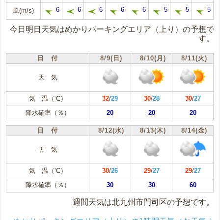
6
6
6
6
6
5
5
5
風(m/s)
今日明日天気はめかりパーキングエリア（上り）の予想で
す。
日 付
8/9(日)
8/10(月)
8/11(火)
天 気
気 温（℃）
32
/
29
30
/
28
30
/
27
降水確率（％）
20
20
20
日 付
8/12(水)
8/13(木)
8/14(金)
天 気
気 温（℃）
30
/
26
29
/
27
29
/
27
降水確率（％）
30
30
60
週間天気は北九州市門司区の予想です。