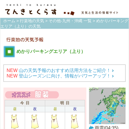
ホーム
>
行楽地の天気
>
その他-九州・沖縄 一覧
> めかりパーキング
エリア（上り）の天気
めかりパーキングエリア（上り）
NEW
山の天気予報のおすすめ活用方法をご紹介！
NEW
登山シーズンに向け、情報がパワーアップ！
今 日
明 日
昼
夜
昼
夜
雨雲(04:35)