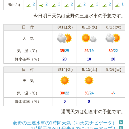
2
2
2
2
2
2
2
1
風(m/s)
今日明日天気は菱野の三連水車の予想です。
日 付
8/11(火)
8/12(水)
8/13(木)
天 気
気 温（℃）
35
/
25
29
/
19
30
/
22
降水確率（％）
20
10
20
日 付
8/14(金)
8/15(土)
8/16(日)
天 気
-
気 温（℃）
30
/
22
30
/
24
-
/
-
降水確率（％）
0
0
-
週間天気は朝倉市の予想です。
菱野の三連水車の1時間天気（お天気ナビゲータ）
1時間天気が10日先までにパワーアップ！