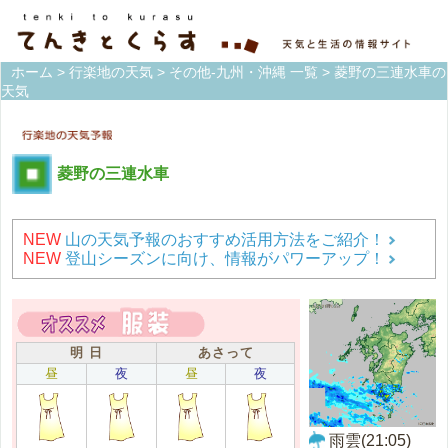
ホーム
>
行楽地の天気
>
その他-九州・沖縄 一覧
> 菱野の三連水車の
天気
菱野の三連水車
NEW
山の天気予報のおすすめ活用方法をご紹介！
NEW
登山シーズンに向け、情報がパワーアップ！
明 日
あさって
昼
夜
昼
夜
雨雲(21:05)