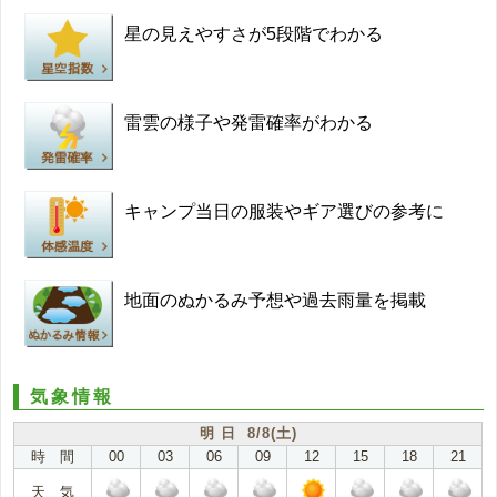
星の見えやすさが5段階でわかる
雷雲の様子や発雷確率がわかる
キャンプ当日の服装やギア選びの参考に
地面のぬかるみ予想や過去雨量を掲載
気象情報
明 日 8/8(土)
時 間
00
03
06
09
12
15
18
21
天 気