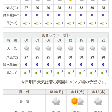
気温(℃)
27
26
26
28
31
32
30
28
降水量(mm)
0
0
0
0
0
0
0
0
8
8
8
9
9
9
9
8
風(m/s)
あさって 8/9(日)
時 間
00
03
06
09
12
15
18
21
天 気
気温(℃)
27
25
25
28
30
30
29
28
降水量(mm)
0
0
0
0
0
0
0
0
7
7
7
8
8
9
8
7
風(m/s)
今日明日天気は若杉楽園キャンプ場の予想です。
日 付
8/10(月)
8/11(火)
8/12(水)
天 気