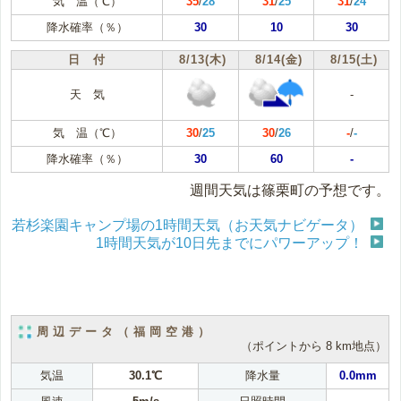
気 温（℃）
35
/
28
31
/
25
31
/
24
降水確率（％）
30
10
30
日 付
8/13(木)
8/14(金)
8/15(土)
天 気
-
気 温（℃）
30
/
25
30
/
26
-
/
-
降水確率（％）
30
60
-
週間天気は篠栗町の予想です。
若杉楽園キャンプ場の1時間天気（お天気ナビゲータ）
1時間天気が10日先までにパワーアップ！
周辺データ（福岡空港）
（ポイントから 8 km地点）
気温
30.1℃
降水量
0.0mm