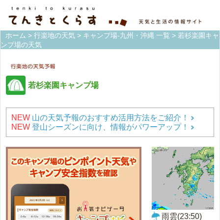
ホーム
>
行楽地の天気
>
キャンプ場-九州・沖縄 一覧
> 若杉楽園キャ
ンプ場の天気
若杉楽園キャンプ場
NEW
山の天気予報のおすすめ活用方法をご紹介！
NEW
登山シーズンに向け、情報がパワーアップ！
雨雲(23:50)