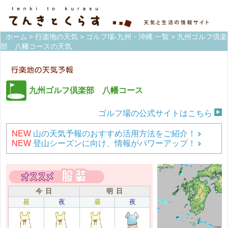
ホーム
>
行楽地の天気
>
ゴルフ場-九州・沖縄 一覧
> 九州ゴルフ倶楽
部 八幡コースの天気
九州ゴルフ倶楽部 八幡コース
ゴルフ場の公式サイトはこちら
NEW
山の天気予報のおすすめ活用方法をご紹介！
NEW
登山シーズンに向け、情報がパワーアップ！
今 日
明 日
昼
夜
昼
夜