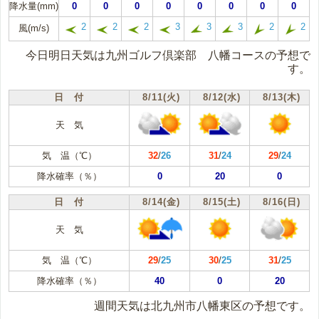
降水量(mm)
0
0
0
0
0
0
0
0
2
2
2
3
3
3
2
2
風(m/s)
今日明日天気は九州ゴルフ倶楽部 八幡コースの予想で
す。
日 付
8/11(火)
8/12(水)
8/13(木)
天 気
気 温（℃）
32
/
26
31
/
24
29
/
24
降水確率（％）
0
20
0
日 付
8/14(金)
8/15(土)
8/16(日)
天 気
気 温（℃）
29
/
25
30
/
25
31
/
25
降水確率（％）
40
0
20
週間天気は北九州市八幡東区の予想です。