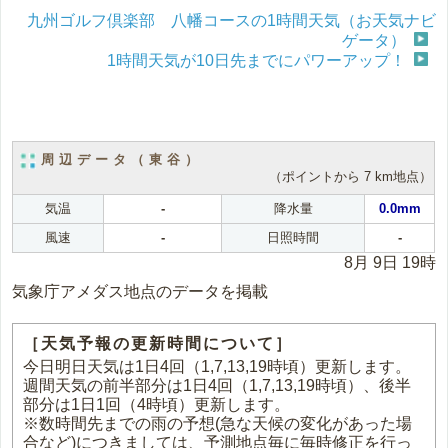
九州ゴルフ倶楽部 八幡コースの1時間天気（お天気ナビ
ゲータ）
1時間天気が10日先までにパワーアップ！
周辺データ（東谷）
（ポイントから 7 km地点）
気温
-
降水量
0.0mm
風速
-
日照時間
-
8月 9日 19時
気象庁アメダス地点のデータを掲載
［天気予報の更新時間について］
今日明日天気は1日4回（1,7,13,19時頃）更新します。
週間天気の前半部分は1日4回（1,7,13,19時頃）、後半
部分は1日1回（4時頃）更新します。
※数時間先までの雨の予想(急な天候の変化があった場
合など)につきましては、予測地点毎に毎時修正を行っ