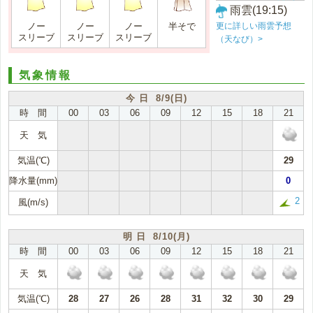
雨雲(19:15)
更に詳しい雨雲予想
ノー
ノー
ノー
半そで
スリーブ
スリーブ
スリーブ
（天なび）>
気象情報
今 日 8/9(日)
時 間
00
03
06
09
12
15
18
21
天 気
気温(℃)
29
降水量(mm)
0
2
風(m/s)
明 日 8/10(月)
時 間
00
03
06
09
12
15
18
21
天 気
気温(℃)
28
27
26
28
31
32
30
29