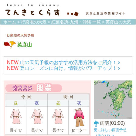
ホーム
>
行楽地の天気
>
紅葉名所-九州・沖縄 一覧
> 英彦山の天気
英彦山
NEW
山の天気予報のおすすめ活用方法をご紹介！
NEW
登山シーズンに向け、情報がパワーアップ！
今 日
明 日
昼
夜
昼
夜
雨雲(01:00)
更に詳しい雨雲予想
長そで
長そで
長そで
セーター
（天なび）>