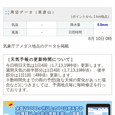
周辺データ（英彦山）
（ポイントから 1 km地点）
気温
-
降水量
0.0mm
風速
-
日照時間
-
8月 10日 0時
気象庁アメダス地点のデータを掲載
［天気予報の更新時間について］
今日明日天気は1日4回（1,7,13,19時頃）更新します。
週間天気の前半部分は1日4回（1,7,13,19時頃）、後半
部分は1日1回（4時頃）更新します。
※数時間先までの雨の予想(急な天候の変化があった場
合など)につきましては、予測地点毎に毎時修正を行っ
ております。