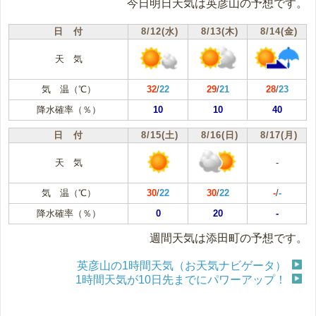
今日明日天気は英彦山の予想です。
日 付
8/12(水)
8/13(木)
8/14(金)
天 気
気 温（℃）
32
/
22
29
/
21
28
/
23
降水確率（％）
10
10
40
日 付
8/15(土)
8/16(日)
8/17(月)
天 気
-
気 温（℃）
30
/
22
30
/
22
-
/
-
降水確率（％）
0
20
-
週間天気は添田町の予想です。
英彦山の1時間天気（お天気ナビゲータ）
1時間天気が10日先までにパワーアップ！