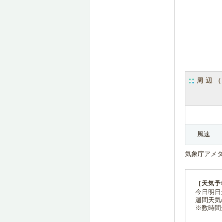
周辺
風速
気象庁アメ
［天気予
今日明日天
週間天気
※数時間