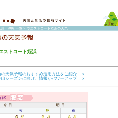
九州・沖縄 一覧
> ウエストコート姪浜の天気
エストコート姪浜
山の天気予報のおすすめ活用方法をご紹介！
登山シーズンに向け、情報がパワーアップ！
今 日
明 日
夜
昼
夜