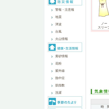
警報・注意報
地震
ノー
津波
スリー
台風
火山情報
黄砂情報
花粉
紫外線
熱中症
肌指数
気象情
洗濯
時 