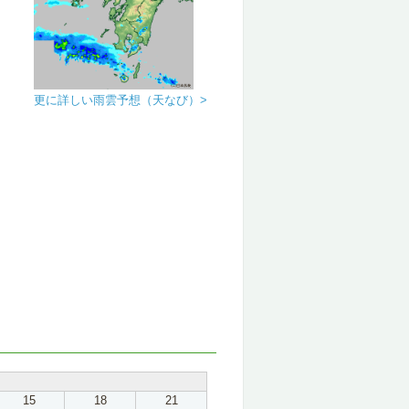
更に詳しい雨雲予想（天なび）>
15
18
21