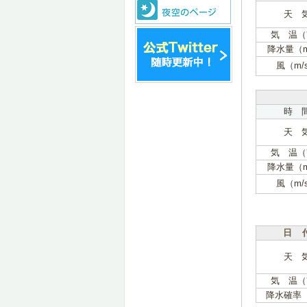
天 
気 温（
降水量（
風（m/
時 
天 
気 温（
降水量（
風（m/
日 
天 
気 温（
降水確率