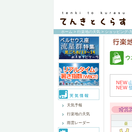
ホーム
>
行楽地の天気
>
ショッピング-
ウ
NEW
NEW
天気予報
行楽地の天気
雨雲レーダー
昼