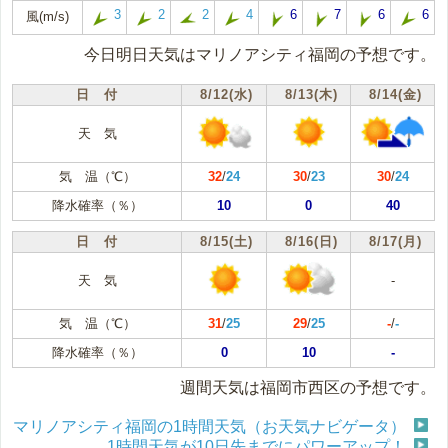
3
2
2
4
6
7
6
6
風(m/s)
今日明日天気はマリノアシティ福岡の予想です。
日 付
8/12(水)
8/13(木)
8/14(金)
天 気
気 温（℃）
32
/
24
30
/
23
30
/
24
降水確率（％）
10
0
40
日 付
8/15(土)
8/16(日)
8/17(月)
天 気
-
気 温（℃）
31
/
25
29
/
25
-
/
-
降水確率（％）
0
10
-
週間天気は福岡市西区の予想です。
マリノアシティ福岡の1時間天気（お天気ナビゲータ）
1時間天気が10日先までにパワーアップ！