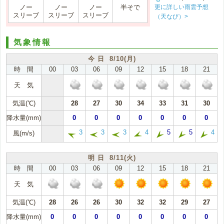
更に詳しい雨雲予想
ノー
ノー
ノー
半そで
スリーブ
スリーブ
スリーブ
（天なび）>
気象情報
今 日 8/10(月)
時 間
00
03
06
09
12
15
18
21
天 気
気温(℃)
28
27
30
34
33
31
30
降水量(mm)
0
0
0
0
0
0
0
3
3
3
4
5
5
4
風(m/s)
明 日 8/11(火)
時 間
00
03
06
09
12
15
18
21
天 気
気温(℃)
28
26
26
30
32
32
29
27
降水量(mm)
0
0
0
0
0
0
0
0