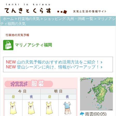
ホーム
>
行楽地の天気
>
ショッピング-九州・沖縄 一覧
> マリノアシ
ティ福岡の天気
マリノアシティ福岡
NEW
山の天気予報のおすすめ活用方法をご紹介！
NEW
登山シーズンに向け、情報がパワーアップ！
今 日
明 日
昼
夜
昼
夜
雨雲(00:05)