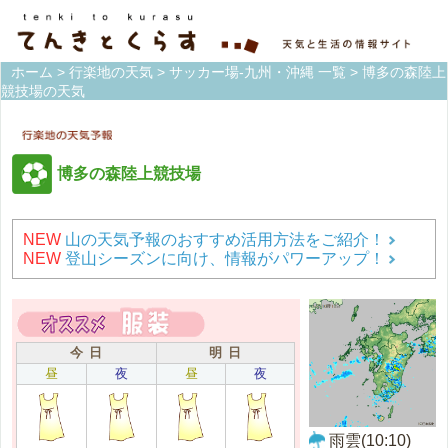
ホーム
>
行楽地の天気
>
サッカー場-九州・沖縄 一覧
> 博多の森陸上
競技場の天気
博多の森陸上競技場
NEW
山の天気予報のおすすめ活用方法をご紹介！
NEW
登山シーズンに向け、情報がパワーアップ！
今 日
明 日
昼
夜
昼
夜
雨雲(10:10)