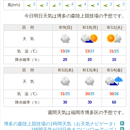
3
3
3
4
4
4
3
3
風(m/s)
今日明日天気は博多の森陸上競技場の予想です。
日 付
8/9(日)
8/10(月)
8/11(火)
天 気
気 温（℃）
33
/
28
33
/
27
31
/
25
降水確率（％）
20
20
10
日 付
8/12(水)
8/13(木)
8/14(金)
天 気
気 温（℃）
31
/
25
30
/
25
30
/
26
降水確率（％）
30
30
60
週間天気は福岡市博多区の予想です。
博多の森陸上競技場の1時間天気（お天気ナビゲータ）
1時間天気が10日先までにパワーアップ！