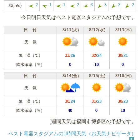
2
1
1
2
3
3
3
2
風(m/s)
今日明日天気はベスト電器スタジアムの予想です。
日 付
8/11(火)
8/12(水)
8/13(木)
天 気
気 温（℃）
33
/
26
32
/
24
30
/
21
降水確率（％）
0
10
0
日 付
8/14(金)
8/15(土)
8/16(日)
天 気
気 温（℃）
30
/
24
31
/
23
30
/
23
降水確率（％）
40
0
10
週間天気は福岡市博多区の予想です。
ベスト電器スタジアムの1時間天気（お天気ナビゲータ）