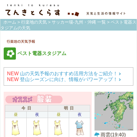
ホーム
>
行楽地の天気
>
サッカー場-九州・沖縄 一覧
> ベスト電器ス
タジアムの天気
ベスト電器スタジアム
NEW
山の天気予報のおすすめ活用方法をご紹介！
NEW
登山シーズンに向け、情報がパワーアップ！
今 日
明 日
昼
夜
昼
夜
雨雲(19:40)