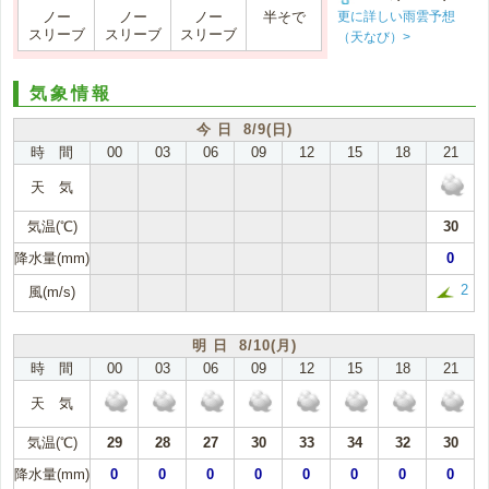
更に詳しい雨雲予想
ノー
ノー
ノー
半そで
スリーブ
スリーブ
スリーブ
（天なび）>
気象情報
今 日 8/9(日)
時 間
00
03
06
09
12
15
18
21
天 気
気温(℃)
30
降水量(mm)
0
2
風(m/s)
明 日 8/10(月)
時 間
00
03
06
09
12
15
18
21
天 気
気温(℃)
29
28
27
30
33
34
32
30
降水量(mm)
0
0
0
0
0
0
0
0