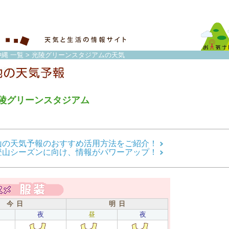
縄 一覧
> 光陵グリーンスタジアムの天気
陵グリーンスタジアム
山の天気予報のおすすめ活用方法をご紹介！
登山シーズンに向け、情報がパワーアップ！
今 日
明 日
夜
昼
夜