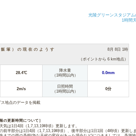
光陵グリーンスタジアム
1時間
（飯塚）の現在のようす
8月 8日 1時
（ポイントから 6 km地点）
降水量
28.4℃
0.0mm
（1時間以内）
日照時間
2m/s
0分
（1時間以内）
ダス地点のデータを掲載
報の更新時間について］
気は1日4回（1,7,13,19時頃）更新します。
の前半部分は1日4回（1,7,13,19時頃）、後半部分は1日1回（4時頃）更新し
先までの雨の予想(急な天候の変化があった場合など)につきましては、予測