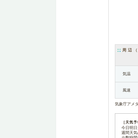
周辺
気温
風速
気象庁アメ
［天気予
今日明日天
週間天気
※数時間