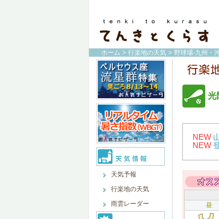
ホーム
>
行楽地の天気
>
野球場-九州・沖
光
NEW
NEW
天気予報
行楽地の天気
雨雲レーダー
昼