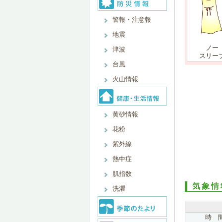
警報・注意報
地震
ノー
津波
スリー
台風
火山情報
黄砂情報
花粉
紫外線
熱中症
肌指数
気象情
洗濯
時 