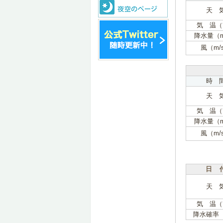
天 
気 温（
降水量（
風（m/
時 
天 
気 温（
降水量（
風（m/
日 
天 
気 温（
降水確率