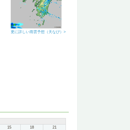
更に詳しい雨雲予想（天なび）>
15
18
21