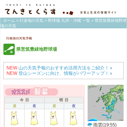
ホーム
>
行楽地の天気
>
野球場-九州・沖縄 一覧
> 県営筑豊緑地野球
場の天気
県営筑豊緑地野球場
NEW
山の天気予報のおすすめ活用方法をご紹介！
NEW
登山シーズンに向け、情報がパワーアップ！
今 日
明 日
昼
夜
昼
夜
雨雲(19:55)