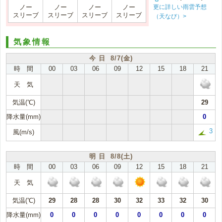
更に詳しい雨雲予想
ノー
ノー
ノー
ノー
スリーブ
スリーブ
スリーブ
スリーブ
（天なび）>
気象情報
今 日 8/7(金)
時 間
00
03
06
09
12
15
18
21
天 気
気温(℃)
29
降水量(mm)
0
3
風(m/s)
明 日 8/8(土)
時 間
00
03
06
09
12
15
18
21
天 気
気温(℃)
29
28
28
30
32
33
32
30
降水量(mm)
0
0
0
0
0
0
0
0