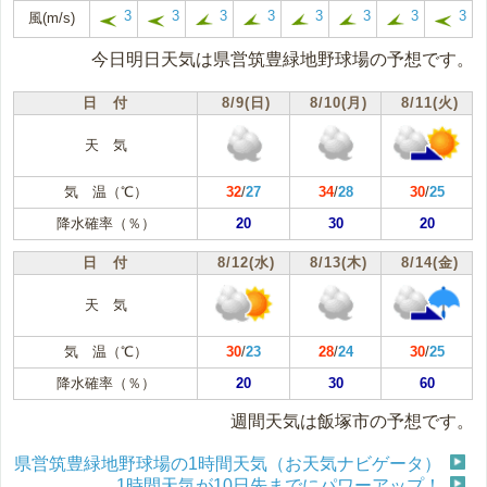
3
3
3
3
3
3
3
3
風(m/s)
今日明日天気は県営筑豊緑地野球場の予想です。
日 付
8/9(日)
8/10(月)
8/11(火)
天 気
気 温（℃）
32
/
27
34
/
28
30
/
25
降水確率（％）
20
30
20
日 付
8/12(水)
8/13(木)
8/14(金)
天 気
気 温（℃）
30
/
23
28
/
24
30
/
25
降水確率（％）
20
30
60
週間天気は飯塚市の予想です。
県営筑豊緑地野球場の1時間天気（お天気ナビゲータ）
1時間天気が10日先までにパワーアップ！