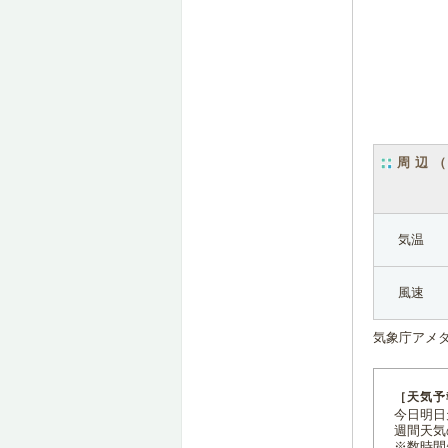
周辺
気温
風速
気象庁アメ
［天気予
今日明日天
週間天気
※数時間