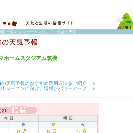
縄 一覧
> タマホームスタジアム筑後の天気
マホームスタジアム筑後
山の天気予報のおすすめ活用方法をご紹介！
登山シーズンに向け、情報がパワーアップ！
今 日
明 日
夜
昼
夜