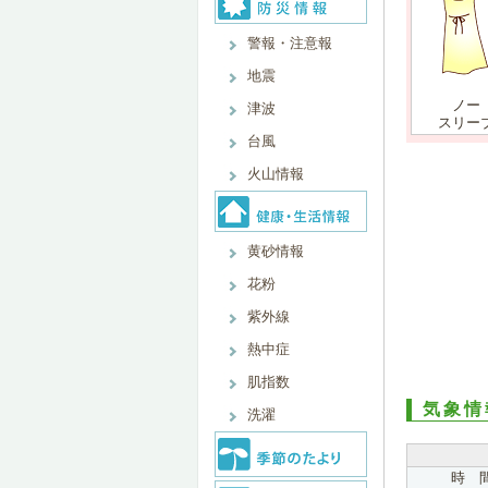
警報・注意報
地震
ノー
津波
スリー
台風
火山情報
黄砂情報
花粉
紫外線
熱中症
肌指数
気象情
洗濯
時 