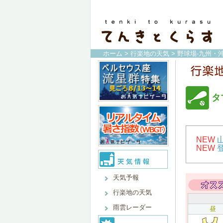
ホーム
>
行楽地の天気
>
野球場-九州・沖
タ
NEW
NEW
天気予報
行楽地の天気
雨雲レーダー
昼