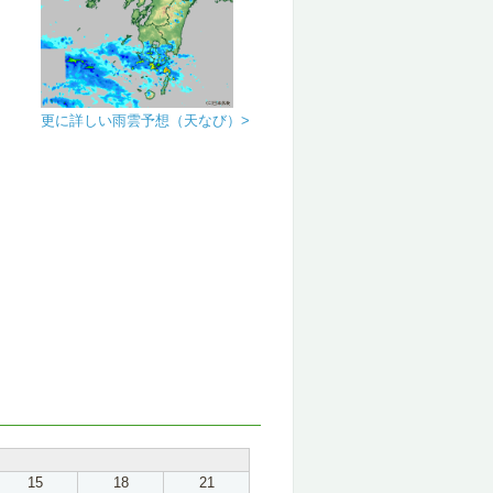
更に詳しい雨雲予想（天なび）>
15
18
21