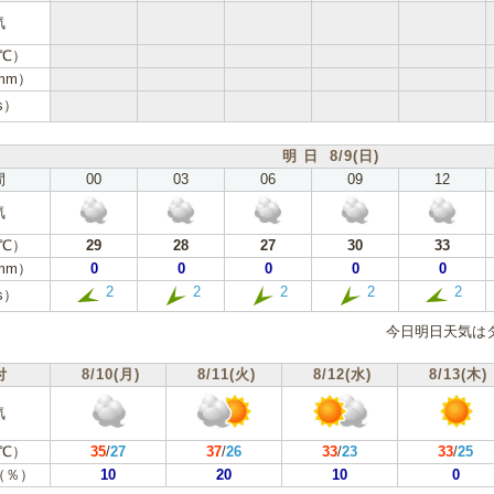
気
℃）
mm）
s）
明 日 8/9(日)
間
00
03
06
09
12
気
℃）
29
28
27
30
33
mm）
0
0
0
0
0
2
2
2
2
2
s）
今日明日天気は
付
8/10(月)
8/11(火)
8/12(水)
8/13(木)
気
℃）
35
/
27
37
/
26
33
/
23
33
/
25
（％）
10
20
10
0