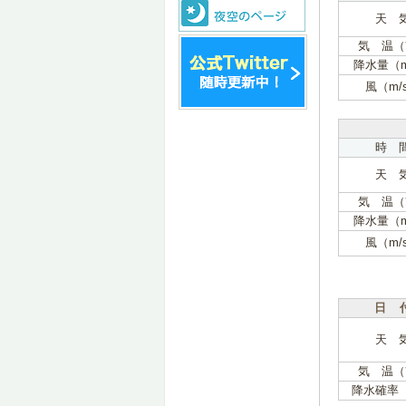
天 
気 温（
降水量（
風（m/
時 
天 
気 温（
降水量（
風（m/
日 
天 
気 温（
降水確率