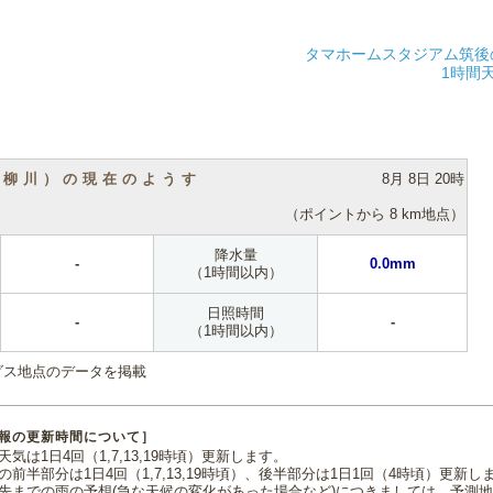
タマホームスタジアム筑後
1時間
（柳川）の現在のようす
8月 8日 20時
（ポイントから 8 km地点）
降水量
-
0.0mm
（1時間以内）
日照時間
-
-
（1時間以内）
ダス地点のデータを掲載
報の更新時間について］
気は1日4回（1,7,13,19時頃）更新します。
の前半部分は1日4回（1,7,13,19時頃）、後半部分は1日1回（4時頃）更新し
先までの雨の予想(急な天候の変化があった場合など)につきましては、予測