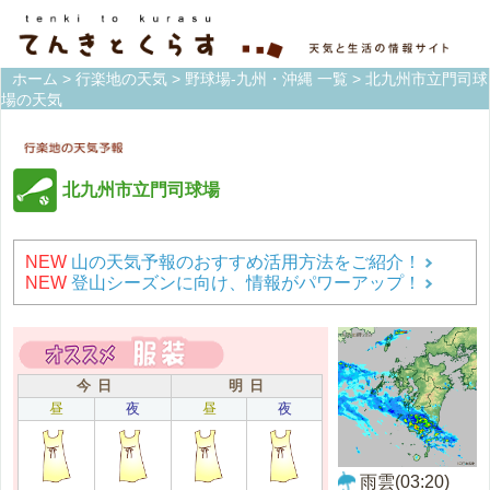
ホーム
>
行楽地の天気
>
野球場-九州・沖縄 一覧
> 北九州市立門司球
場の天気
北九州市立門司球場
NEW
山の天気予報のおすすめ活用方法をご紹介！
NEW
登山シーズンに向け、情報がパワーアップ！
今 日
明 日
昼
夜
昼
夜
雨雲(03:20)