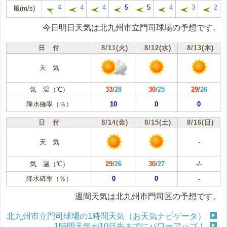
4
4
4
5
5
4
3
2
風(m/s)
今日明日天気は北九州市立門司球場の予想です。
日 付
8/11(火)
8/12(水)
8/13(木)
天 気
気 温（℃）
33
/
28
30
/
25
29
/
26
降水確率（％）
10
0
0
日 付
8/14(金)
8/15(土)
8/16(日)
天 気
-
気 温（℃）
29
/
26
30
/
27
-
/
-
降水確率（％）
0
0
-
週間天気は北九州市門司区の予想です。
北九州市立門司球場の1時間天気（お天気ナビゲータ）
1時間天気が10日先までにパワーアップ！