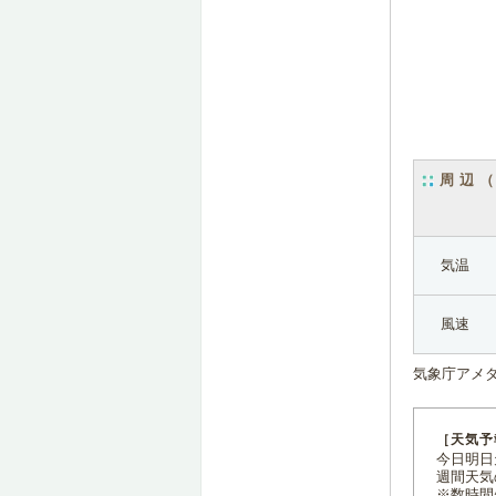
周辺
気温
風速
気象庁アメ
［天気予
今日明日天
週間天気
※数時間