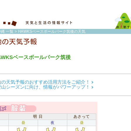
縄 一覧
> HAWKSベースボールパーク筑後の天気
AWKSベースボールパーク筑後
山の天気予報のおすすめ活用方法をご紹介！
登山シーズンに向け、情報がパワーアップ！
明 日
あさって
昼
夜
昼