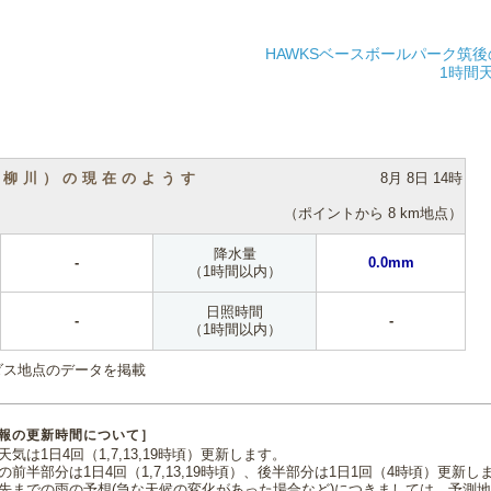
HAWKSベースボールパーク筑
1時間
（柳川）の現在のようす
8月 8日 14時
（ポイントから 8 km地点）
降水量
-
0.0mm
（1時間以内）
日照時間
-
-
（1時間以内）
ダス地点のデータを掲載
報の更新時間について］
気は1日4回（1,7,13,19時頃）更新します。
の前半部分は1日4回（1,7,13,19時頃）、後半部分は1日1回（4時頃）更新し
先までの雨の予想(急な天候の変化があった場合など)につきましては、予測