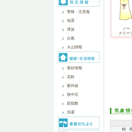
警報・注意報
地震
ノー
津波
スリー
台風
火山情報
黄砂情報
花粉
紫外線
熱中症
肌指数
気象情
洗濯
時 