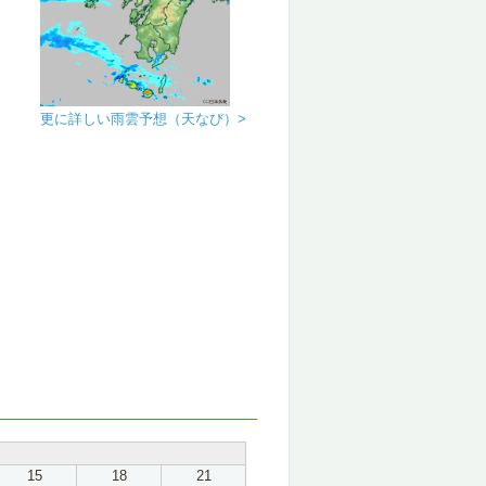
更に詳しい雨雲予想（天なび）>
15
18
21