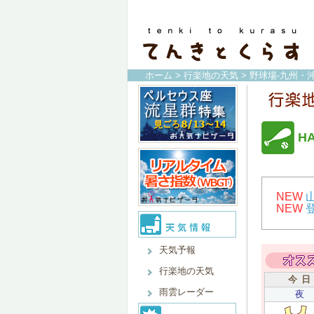
ホーム
>
行楽地の天気
>
野球場-九州・沖
H
NEW
NEW
天気予報
行楽地の天気
今 日
雨雲レーダー
夜