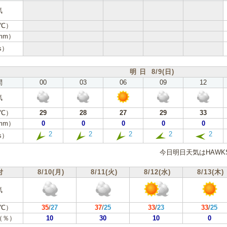
気
℃）
mm）
s）
明 日 8/9(日)
間
00
03
06
09
12
気
℃）
29
28
27
29
33
mm）
0
0
0
0
0
2
2
2
2
2
s）
今日明日天気はHAW
付
8/10(月)
8/11(火)
8/12(水)
8/13(木)
気
℃）
35
/
27
37
/
25
33
/
23
33
/
25
（％）
10
30
10
0