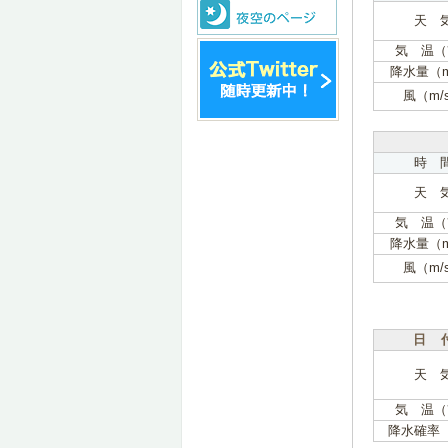
天 
気 温（
降水量（
風（m/
時 
天 
気 温（
降水量（
風（m/
日 
天 
気 温（
降水確率