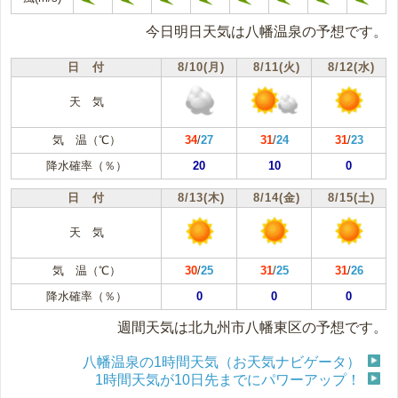
今日明日天気は八幡温泉の予想です。
日 付
8/10(月)
8/11(火)
8/12(水)
天 気
気 温（℃）
34
/
27
31
/
24
31
/
23
降水確率（％）
20
10
0
日 付
8/13(木)
8/14(金)
8/15(土)
天 気
気 温（℃）
30
/
25
31
/
25
31
/
26
降水確率（％）
0
0
0
週間天気は北九州市八幡東区の予想です。
八幡温泉の1時間天気（お天気ナビゲータ）
1時間天気が10日先までにパワーアップ！