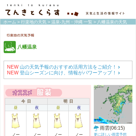
ホーム
>
行楽地の天気
>
温泉-九州・沖縄 一覧
> 八幡温泉の天気
八幡温泉
NEW
山の天気予報のおすすめ活用方法をご紹介！
NEW
登山シーズンに向け、情報がパワーアップ！
今 日
明 日
昼
夜
昼
夜
雨雲(06:15)
更に詳しい雨雲予想
ノー
ノー
ノー
ノー