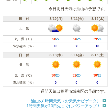
今日明日天気は油山の予想です。
日 付
8/10(月)
8/11(火)
8/12(水)
天 気
気 温（℃）
34
/
27
34
/
25
29
/
24
降水確率（％）
10
30
10
日 付
8/13(木)
8/14(金)
8/15(土)
天 気
気 温（℃）
30
/
25
31
/
25
30
/
26
降水確率（％）
0
0
0
週間天気は福岡市城南区の予想です。
油山の1時間天気（お天気ナビゲータ）
1時間天気が10日先までにパワーアップ！