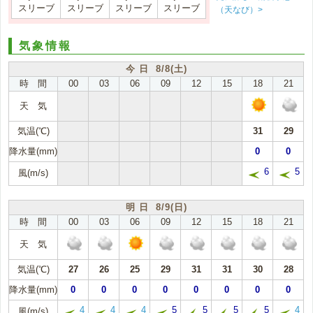
スリーブ
スリーブ
スリーブ
スリーブ
（天なび）>
気象情報
今 日 8/8(土)
時 間
00
03
06
09
12
15
18
21
天 気
気温(℃)
31
29
降水量(mm)
0
0
6
5
風(m/s)
明 日 8/9(日)
時 間
00
03
06
09
12
15
18
21
天 気
気温(℃)
27
26
25
29
31
31
30
28
降水量(mm)
0
0
0
0
0
0
0
0
4
4
4
5
5
5
5
4
風(m/s)