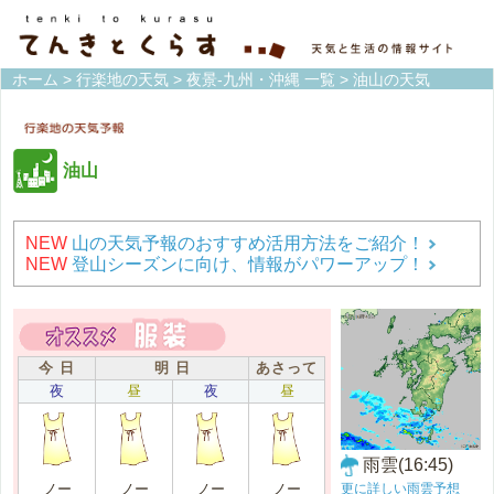
ホーム
>
行楽地の天気
>
夜景-九州・沖縄 一覧
> 油山の天気
油山
NEW
山の天気予報のおすすめ活用方法をご紹介！
NEW
登山シーズンに向け、情報がパワーアップ！
今 日
明 日
あさって
夜
昼
夜
昼
雨雲(16:45)
更に詳しい雨雲予想
ノー
ノー
ノー
ノー