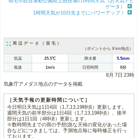
宿毛市総合運動公園陸上競技場の1時間天気（お天気ナビ
ゲータ）
1時間天気が10日先までにパワーアップ！
周辺データ（宿毛）
（ポイントから 9 km地点）
気温
25.5℃
降水量
5.5mm
風速
1m/s
日照時間
0分
8月 7日 23時
気象庁アメダス地点のデータを掲載
［天気予報の更新時間について］
今日明日天気は1日4回（1,7,13,19時頃）更新します。
週間天気の前半部分は1日4回（1,7,13,19時頃）、後半
部分は1日1回（4時頃）更新します。
※数時間先までの雨の予想(急な天候の変化があった場
合など)につきましては、予測地点毎に毎時修正を行っ
ております。