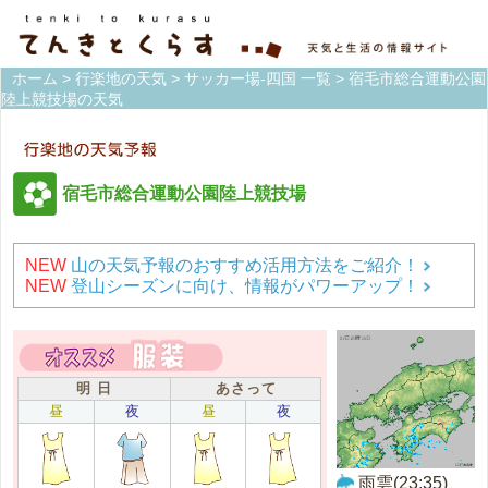
ホーム
>
行楽地の天気
>
サッカー場-四国 一覧
> 宿毛市総合運動公園
陸上競技場の天気
宿毛市総合運動公園陸上競技場
NEW
山の天気予報のおすすめ活用方法をご紹介！
NEW
登山シーズンに向け、情報がパワーアップ！
明 日
あさって
昼
夜
昼
夜
雨雲(23:35)