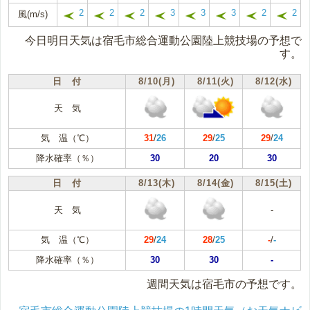
2
2
2
3
3
3
2
2
風(m/s)
今日明日天気は宿毛市総合運動公園陸上競技場の予想で
す。
日 付
8/10(月)
8/11(火)
8/12(水)
天 気
気 温（℃）
31
/
26
29
/
25
29
/
24
降水確率（％）
30
20
30
日 付
8/13(木)
8/14(金)
8/15(土)
天 気
-
気 温（℃）
29
/
24
28
/
25
-
/
-
降水確率（％）
30
30
-
週間天気は宿毛市の予想です。