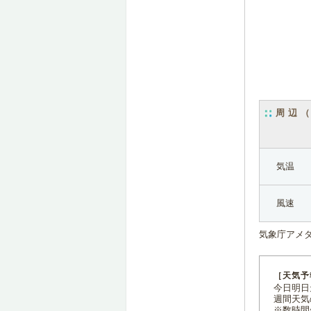
周辺
気温
風速
気象庁アメ
［天気予
今日明日天
週間天気
※数時間