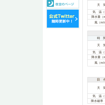
天 
気 温（
降水量（
風（m/
時 
天 
気 温（
降水量（
風（m/
日 
天 
気 温（
降水確率