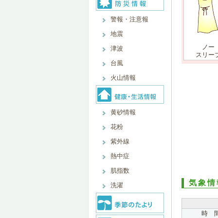
警報・注意報
地震
ノー
津波
スリー
台風
火山情報
黄砂情報
花粉
紫外線
熱中症
肌指数
気象情
洗濯
時 