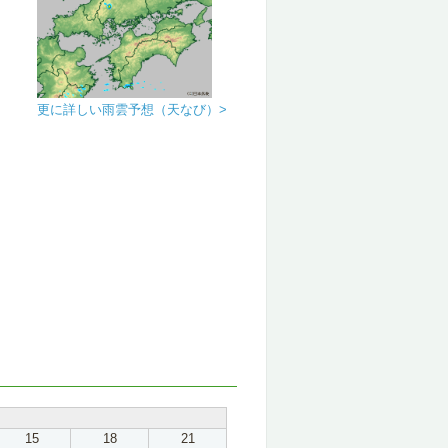
更に詳しい雨雲予想（天なび）>
15
18
21