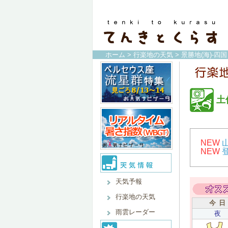
ホーム
>
行楽地の天気
>
景勝地(海)-四国
土
NEW
NEW
天気予報
行楽地の天気
今 日
雨雲レーダー
夜