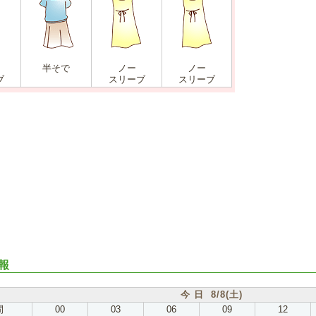
半そで
ノー
ノー
ブ
スリーブ
スリーブ
報
今 日 8/8(土)
間
00
03
06
09
12