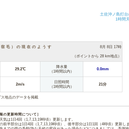
土佐沖ノ島灯台
1時間
（宿毛）の現在のようす
8月 8日 17時
（ポイントから 28 km地点）
降水量
29.2℃
0.0mm
（1時間以内）
日照時間
2m/s
21分
（1時間以内）
ダス地点のデータを掲載
報の更新時間について］
気は1日4回（1,7,13,19時頃）更新します。
の前半部分は1日4回（1,7,13,19時頃）、後半部分は1日1回（4時頃）更新し
先までの雨の予想(急な天候の変化があった場合など)につきましては、予測