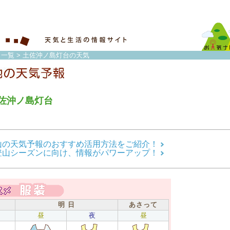
 一覧
> 土佐沖ノ島灯台の天気
佐沖ノ島灯台
山の天気予報のおすすめ活用方法をご紹介！
登山シーズンに向け、情報がパワーアップ！
明 日
あさって
昼
夜
昼