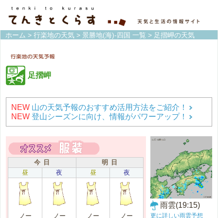
ホーム
>
行楽地の天気
>
景勝地(海)-四国 一覧
> 足摺岬の天気
足摺岬
NEW
山の天気予報のおすすめ活用方法をご紹介！
NEW
登山シーズンに向け、情報がパワーアップ！
今 日
明 日
昼
夜
昼
夜
雨雲(19:15)
更に詳しい雨雲予想
ノー
ノー
ノー
ノー