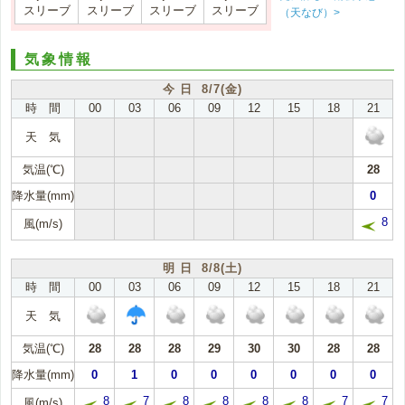
スリーブ
スリーブ
スリーブ
スリーブ
（天なび）>
気象情報
今 日 8/7(金)
時 間
00
03
06
09
12
15
18
21
天 気
気温(℃)
28
降水量(mm)
0
8
風(m/s)
明 日 8/8(土)
時 間
00
03
06
09
12
15
18
21
天 気
気温(℃)
28
28
28
29
30
30
28
28
降水量(mm)
0
1
0
0
0
0
0
0
8
7
8
8
8
8
7
7
風(m/s)