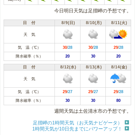
今日明日天気は足摺岬の予想です。
日 付
8/9(日)
8/10(月)
8/11(火)
天 気
気 温（℃）
30
/
28
30
/
28
29
/
28
降水確率（％）
20
30
20
日 付
8/12(水)
8/13(木)
8/14(金)
天 気
気 温（℃）
29
/
27
29
/
27
29
/
28
降水確率（％）
30
30
80
週間天気は土佐清水市の予想です。
足摺岬の1時間天気（お天気ナビゲータ）
1時間天気が10日先までにパワーアップ！