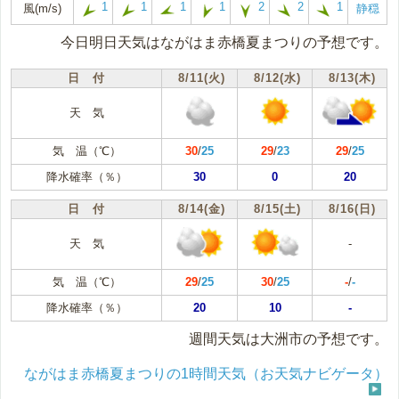
1
1
1
1
2
2
1
風(m/s)
静穏
今日明日天気はながはま赤橋夏まつりの予想です。
日 付
8/11(火)
8/12(水)
8/13(木)
天 気
気 温（℃）
30
/
25
29
/
23
29
/
25
降水確率（％）
30
0
20
日 付
8/14(金)
8/15(土)
8/16(日)
天 気
-
気 温（℃）
29
/
25
30
/
25
-
/
-
降水確率（％）
20
10
-
週間天気は大洲市の予想です。
ながはま赤橋夏まつりの1時間天気（お天気ナビゲータ）