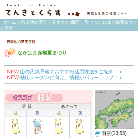
ホーム
>
行楽地の天気
>
花火大会-四国 一覧
> ながはま赤橋夏まつり
の天気
ながはま赤橋夏まつり
NEW
山の天気予報のおすすめ活用方法をご紹介！
NEW
登山シーズンに向け、情報がパワーアップ！
明 日
あさって
昼
夜
昼
夜
雨雲(23:55)