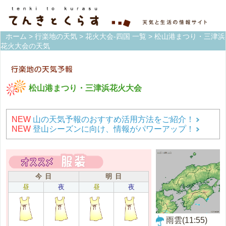
ホーム
>
行楽地の天気
>
花火大会-四国 一覧
> 松山港まつり・三津浜
花火大会の天気
松山港まつり・三津浜花火大会
NEW
山の天気予報のおすすめ活用方法をご紹介！
NEW
登山シーズンに向け、情報がパワーアップ！
今 日
明 日
昼
夜
昼
夜
雨雲(11:55)