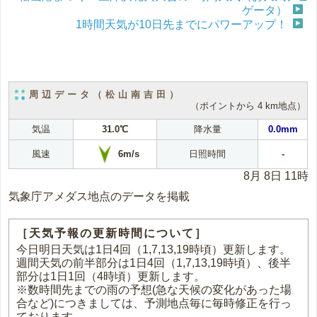
ゲータ）
1時間天気が10日先までにパワーアップ！
周辺データ（松山南吉田）
（ポイントから 4 km地点）
気温
31.0℃
降水量
0.0mm
6m/s
風速
日照時間
-
8月 8日 11時
気象庁アメダス地点のデータを掲載
［天気予報の更新時間について］
今日明日天気は1日4回（1,7,13,19時頃）更新します。
週間天気の前半部分は1日4回（1,7,13,19時頃）、後半
部分は1日1回（4時頃）更新します。
※数時間先までの雨の予想(急な天候の変化があった場
合など)につきましては、予測地点毎に毎時修正を行っ
ております。