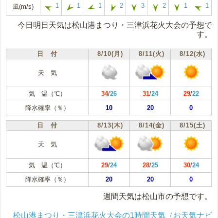
1
1
1
2
3
2
1
1
風(m/s)
今日明日天気は松山港まつり・三津浜花火大会の予想で
す。
日 付
8/10(月)
8/11(火)
8/12(水)
天 気
気 温（℃）
34
/
26
31
/
24
29
/
22
降水確率（％）
10
20
0
日 付
8/13(木)
8/14(金)
8/15(土)
天 気
気 温（℃）
29
/
24
28
/
25
30
/
24
降水確率（％）
20
20
0
週間天気は松山市の予想です。
松山港まつり・三津浜花火大会の1時間天気（お天気ナビ