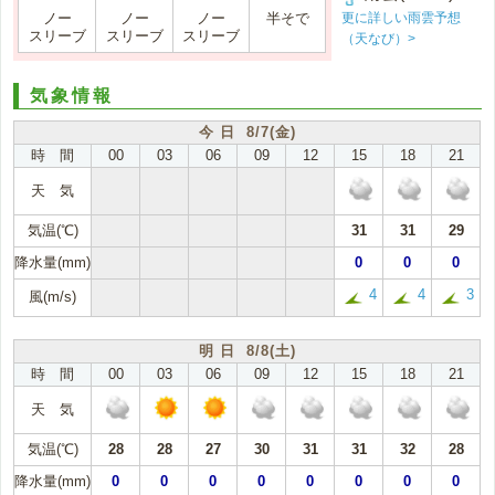
更に詳しい雨雲予想
ノー
ノー
ノー
半そで
スリーブ
スリーブ
スリーブ
（天なび）>
気象情報
今 日 8/7(金)
時 間
00
03
06
09
12
15
18
21
天 気
気温(℃)
31
31
29
降水量(mm)
0
0
0
4
4
3
風(m/s)
明 日 8/8(土)
時 間
00
03
06
09
12
15
18
21
天 気
気温(℃)
28
28
27
30
31
31
32
28
降水量(mm)
0
0
0
0
0
0
0
0