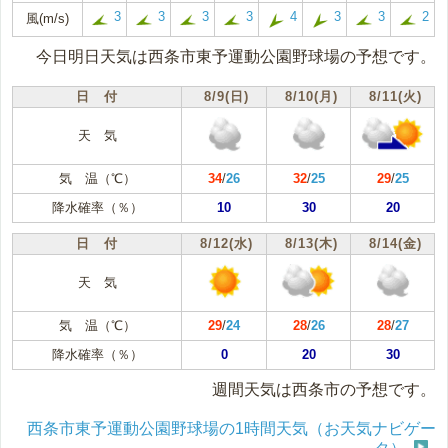
3
3
3
3
4
3
3
2
風(m/s)
今日明日天気は西条市東予運動公園野球場の予想です。
日 付
8/9(日)
8/10(月)
8/11(火)
天 気
気 温（℃）
34
/
26
32
/
25
29
/
25
降水確率（％）
10
30
20
日 付
8/12(水)
8/13(木)
8/14(金)
天 気
気 温（℃）
29
/
24
28
/
26
28
/
27
降水確率（％）
0
20
30
週間天気は西条市の予想です。
西条市東予運動公園野球場の1時間天気（お天気ナビゲー