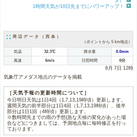
タ）
1時間天気が10日先までにパワーアップ！
周辺データ（西条）
（ポイントから 5 km地点）
気温
32.3℃
降水量
0.0mm
風速
6m/s
日照時間
0分
8月 7日 12時
気象庁アメダス地点のデータを掲載
［天気予報の更新時間について］
今日明日天気は1日4回（1,7,13,19時頃）更新します。
週間天気の前半部分は1日4回（1,7,13,19時頃）、後半
部分は1日1回（4時頃）更新します。
※数時間先までの雨の予想(急な天候の変化があった場
合など)につきましては、予測地点毎に毎時修正を行っ
ております。