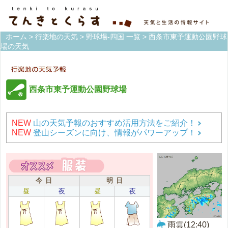
ホーム
>
行楽地の天気
>
野球場-四国 一覧
> 西条市東予運動公園野球
場の天気
西条市東予運動公園野球場
NEW
山の天気予報のおすすめ活用方法をご紹介！
NEW
登山シーズンに向け、情報がパワーアップ！
今 日
明 日
昼
夜
昼
夜
雨雲(12:40)