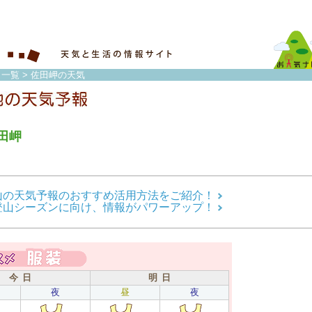
 一覧
> 佐田岬の天気
田岬
山の天気予報のおすすめ活用方法をご紹介！
登山シーズンに向け、情報がパワーアップ！
今 日
明 日
夜
昼
夜