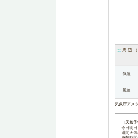
周辺
気温
風速
気象庁アメ
［天気予
今日明日天
週間天気
※数時間