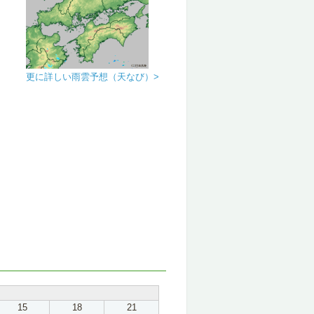
更に詳しい雨雲予想（天なび）>
15
18
21