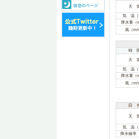
天 
気 温（
降水量（
風（m/
時 
天 
気 温（
降水量（
風（m/
日 
天 
気 温（
降水確率