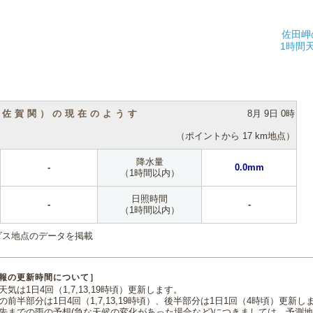
佐田岬
1時間
（佐賀関）の現在のようす
8月 9日 0時
（ポイントから 17 km地点）
降水量
-
0.0mm
（1時間以内）
日照時間
-
-
（1時間以内）
ダス地点のデータを掲載
報の更新時間について］
気は1日4回（1,7,13,19時頃）更新します。
の前半部分は1日4回（1,7,13,19時頃）、後半部分は1日1回（4時頃）更新し
先までの雨の予想(急な天候の変化があった場合など)につきましては、予測