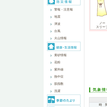
警報・注意報
地震
ノー
津波
スリー
台風
火山情報
黄砂情報
花粉
紫外線
熱中症
肌指数
気象情
洗濯
時 