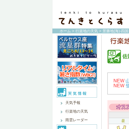
ホーム
>
行楽地の天気
>
景勝地(海)-四国
佐
NEW
NEW
天気予報
行楽地の天気
雨雲レーダー
昼