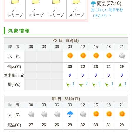
雨雲(07:40)
更に詳しい雨雲予想
ノー
ノー
ノー
ノー
スリーブ
スリーブ
スリーブ
スリーブ
（天なび）>
気象情報
今 日 8/9(日)
時 間
00
03
06
09
12
15
18
21
天 気
気温(℃)
30
32
33
31
29
降水量(mm)
0
0
0
0
0
1
2
2
1
1
風(m/s)
明 日 8/10(月)
時 間
00
03
06
09
12
15
18
21
天 気
気温(℃)
27
26
26
29
32
33
31
29