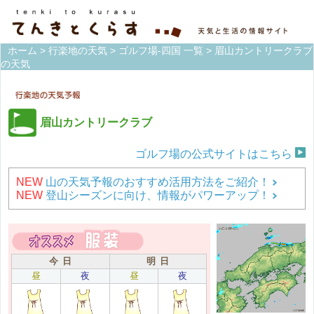
ホーム
>
行楽地の天気
>
ゴルフ場-四国 一覧
> 眉山カントリークラブ
の天気
眉山カントリークラブ
ゴルフ場の公式サイトはこちら
NEW
山の天気予報のおすすめ活用方法をご紹介！
NEW
登山シーズンに向け、情報がパワーアップ！
今 日
明 日
昼
夜
昼
夜