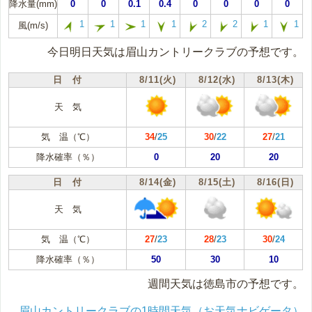
降水量(mm)
0
0
0.1
0.4
0
0
0
0
1
1
1
1
2
2
1
1
風(m/s)
今日明日天気は眉山カントリークラブの予想です。
日 付
8/11(火)
8/12(水)
8/13(木)
天 気
気 温（℃）
34
/
25
30
/
22
27
/
21
降水確率（％）
0
20
20
日 付
8/14(金)
8/15(土)
8/16(日)
天 気
気 温（℃）
27
/
23
28
/
23
30
/
24
降水確率（％）
50
30
10
週間天気は徳島市の予想です。
眉山カントリークラブの1時間天気（お天気ナビゲータ）