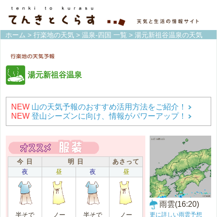
ホーム
>
行楽地の天気
>
温泉-四国 一覧
> 湯元新祖谷温泉の天気
湯元新祖谷温泉
NEW
山の天気予報のおすすめ活用方法をご紹介！
NEW
登山シーズンに向け、情報がパワーアップ！
今 日
明 日
あさって
夜
昼
夜
昼
雨雲(16:20)
更に詳しい雨雲予想
半そで
ノー
半そで
ノー