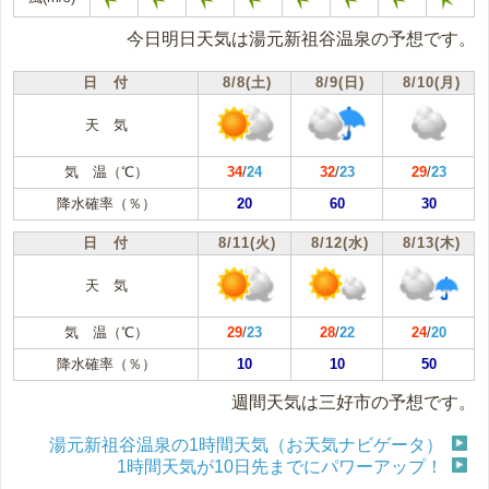
今日明日天気は湯元新祖谷温泉の予想です。
日 付
8/8(土)
8/9(日)
8/10(月)
天 気
気 温（℃）
34
/
24
32
/
23
29
/
23
降水確率（％）
20
60
30
日 付
8/11(火)
8/12(水)
8/13(木)
天 気
気 温（℃）
29
/
23
28
/
22
24
/
20
降水確率（％）
10
10
50
週間天気は三好市の予想です。
湯元新祖谷温泉の1時間天気（お天気ナビゲータ）
1時間天気が10日先までにパワーアップ！