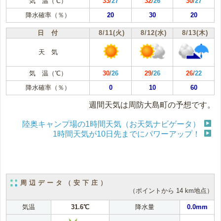
気 温（℃）
33
/
27
32
/
26
30
/
27
降水確率（％）
20
30
20
日 付
8/11(火)
8/12(水)
8/13(木)
天 気
気 温（℃）
30
/
26
29
/
26
26
/
22
降水確率（％）
0
10
60
週間天気は周防大島町の予想です。
陸奥キャンプ場の1時間天気（お天気ナビゲータ）
1時間天気が10日先までにパワーアップ！
周辺データ（安下庄）
（ポイントから 14 km地点）
気温
31.6℃
降水量
0.0mm