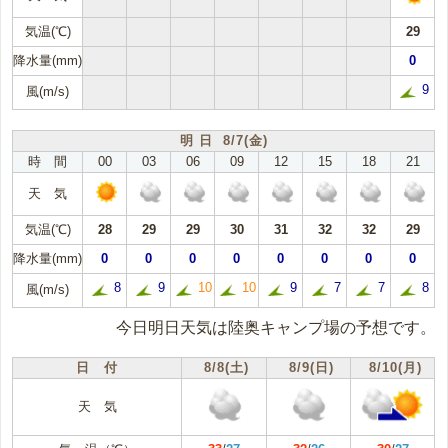
気温(℃)
29
降水量(mm)
0
9
風(m/s)
明 日 8/7(金)
時 間
00
03
06
09
12
15
18
21
天 気
気温(℃)
28
29
29
30
31
32
32
29
降水量(mm)
0
0
0
0
0
0
0
0
8
9
10
10
9
7
7
8
風(m/s)
今日明日天気は陸奥キャンプ場の予想です。
日 付
8/8(土)
8/9(日)
8/10(月)
天 気