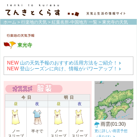
ホーム
>
行楽地の天気
>
紅葉名所-中国地方 一覧
> 東光寺の天気
東光寺
NEW
山の天気予報のおすすめ活用方法をご紹介！
NEW
登山シーズンに向け、情報がパワーアップ！
今 日
明 日
昼
夜
昼
夜
雨雲(01:30)
更に詳しい雨雲予想
ノー
半そで
ノー
ノー
スリーブ
スリーブ
スリーブ
（天なび）>