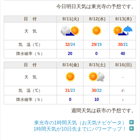
今日明日天気は東光寺の予想です。
日 付
8/11(火)
8/12(水)
8/13(木)
天 気
気 温（℃）
32
/
24
29
/
19
30
/
21
降水確率（％）
20
0
40
日 付
8/14(金)
8/15(土)
8/16(日)
天 気
-
気 温（℃）
31
/
23
30
/
22
-
/
-
降水確率（％）
0
10
-
週間天気は萩市の予想です。
東光寺の1時間天気（お天気ナビゲータ）
1時間天気が10日先までにパワーアップ！