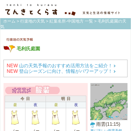
ホーム
>
行楽地の天気
>
紅葉名所-中国地方 一覧
> 毛利氏庭園の天
気
毛利氏庭園
NEW
山の天気予報のおすすめ活用方法をご紹介！
NEW
登山シーズンに向け、情報がパワーアップ！
今 日
明 日
昼
夜
昼
夜
雨雲(11:15)
更に詳しい雨雲予想
ノー
ノー
ノー
ノー