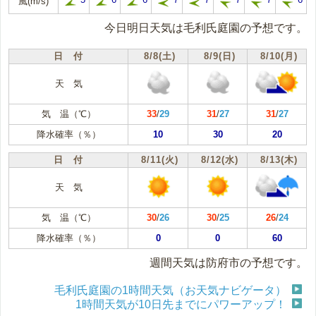
風(m/s)
今日明日天気は毛利氏庭園の予想です。
日 付
8/8(土)
8/9(日)
8/10(月)
天 気
気 温（℃）
33
/
29
31
/
27
31
/
27
降水確率（％）
10
30
20
日 付
8/11(火)
8/12(水)
8/13(木)
天 気
気 温（℃）
30
/
26
30
/
25
26
/
24
降水確率（％）
0
0
60
週間天気は防府市の予想です。
毛利氏庭園の1時間天気（お天気ナビゲータ）
1時間天気が10日先までにパワーアップ！