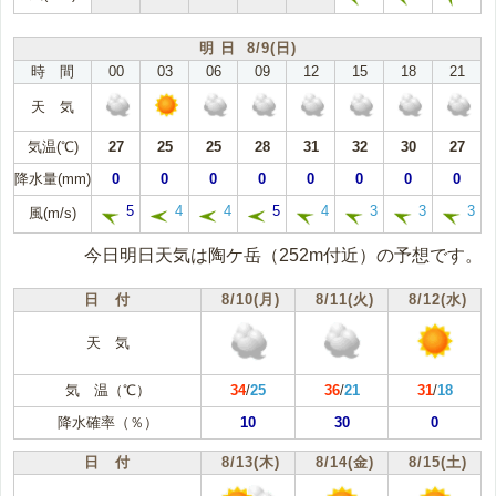
明 日 8/9(日)
時 間
00
03
06
09
12
15
18
21
天 気
気温(℃)
27
25
25
28
31
32
30
27
降水量(mm)
0
0
0
0
0
0
0
0
5
4
4
5
4
3
3
3
風(m/s)
今日明日天気は陶ケ岳（252m付近）の予想です。
日 付
8/10(月)
8/11(火)
8/12(水)
天 気
気 温（℃）
34
/
25
36
/
21
31
/
18
降水確率（％）
10
30
0
日 付
8/13(木)
8/14(金)
8/15(土)