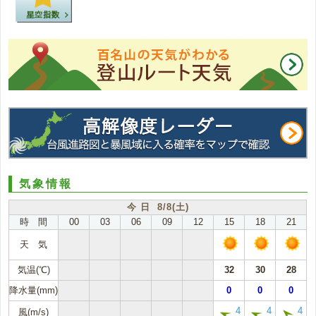
気象情報
今 日 8/8(土)
時 間
00
03
06
09
12
15
18
21
天 気
気温(℃)
32
30
28
降水量(mm)
0
0
0
4
4
4
風(m/s)