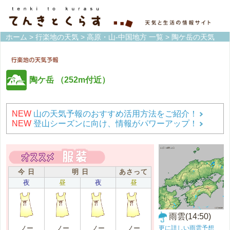
ホーム
>
行楽地の天気
>
高原・山-中国地方 一覧
> 陶ケ岳の天気
陶ケ岳
（252m付近）
NEW
山の天気予報のおすすめ活用方法をご紹介！
NEW
登山シーズンに向け、情報がパワーアップ！
今 日
明 日
あさって
夜
昼
夜
昼
雨雲(14:50)
更に詳しい雨雲予想
ノー
ノー
ノー
ノー