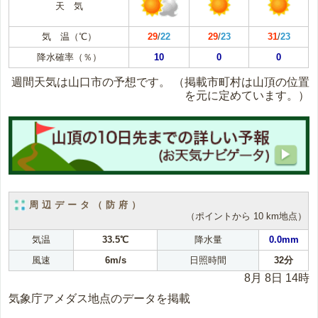
天 気
気 温（℃）
29
/
22
29
/
23
31
/
23
降水確率（％）
10
0
0
週間天気は山口市の予想です。
（掲載市町村は山頂の位置
を元に定めています。）
周辺データ（防府）
（ポイントから 10 km地点）
気温
33.5℃
降水量
0.0mm
風速
6m/s
日照時間
32分
8月 8日 14時
気象庁アメダス地点のデータを掲載