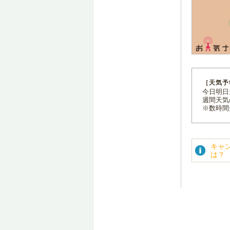
［天気予
今日明日天
週間天気
※数時間
キャ
は？