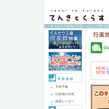
ホーム
>
行楽地の天気
>
キャンプ場-中
O
NEW
NEW
天気予報
行楽地の天気
雨雲レーダー