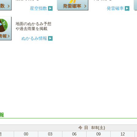
星空指数
発雷確率
地面のぬかるみ予想
や過去雨量を掲載
ぬかるみ情報
報
今 日 8/8(土)
間
00
03
06
09
12