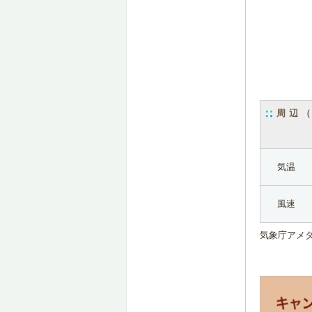
周辺
気温
風速
気象庁アメ