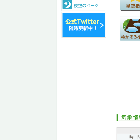
気象情
時 