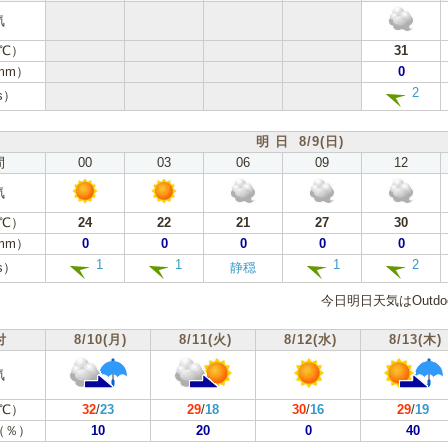
気
℃）
31
mm）
0
2
s）
明 日 8/9(日)
間
00
03
06
09
12
気
℃）
24
22
21
27
30
mm）
0
0
0
0
0
1
1
1
2
s）
静穏
今日明日天気はOutd
付
8/10(月)
8/11(火)
8/12(水)
8/13(木)
気
℃）
32
/
23
29
/
18
30
/
16
29
/
19
（％）
10
20
0
40