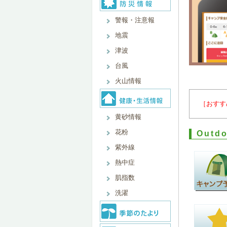
警報・注意報
地震
津波
台風
火山情報
［おすす
黄砂情報
花粉
Out
紫外線
熱中症
肌指数
洗濯