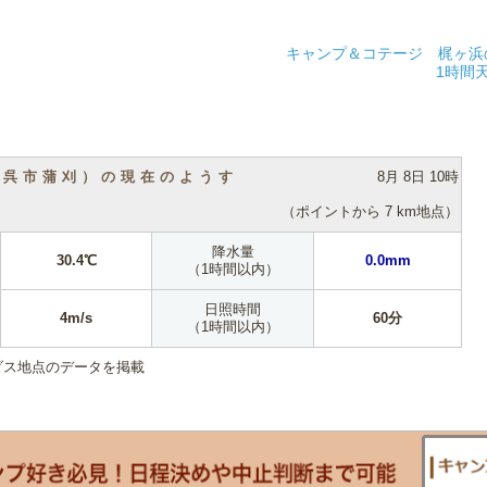
キャンプ＆コテージ 梶ヶ浜
1時間
（呉市蒲刈）の現在のようす
8月 8日 10時
（ポイントから 7 km地点）
降水量
30.4℃
0.0mm
（1時間以内）
日照時間
4m/s
60分
（1時間以内）
ダス地点のデータを掲載