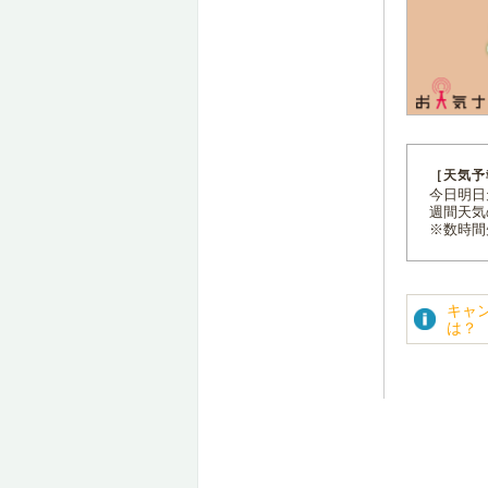
［天気予
今日明日天
週間天気
※数時間
キャ
は？