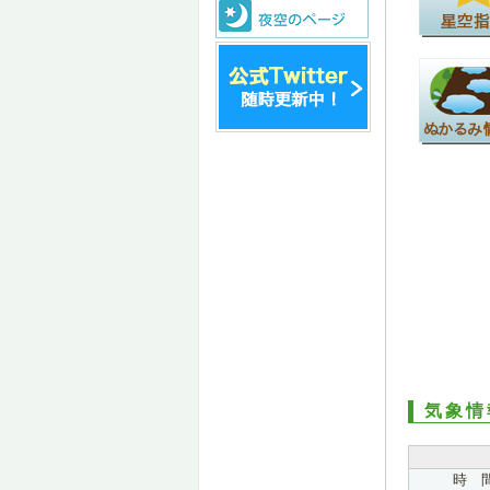
気象情
時 