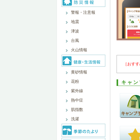
警報・注意報
地震
津波
台風
火山情報
［おすす
黄砂情報
花粉
キャン
紫外線
熱中症
肌指数
洗濯