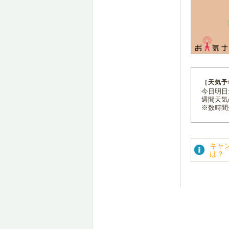
［天気予
今日明日天
週間天気
※数時間
キャ
は？