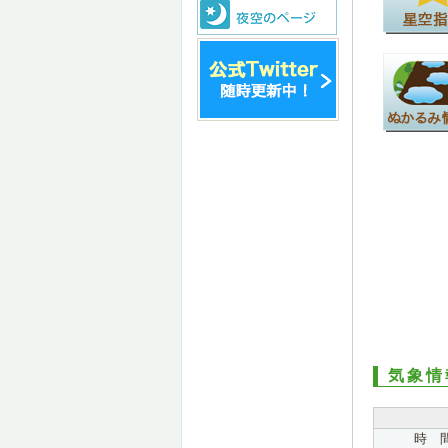
気象情
時 