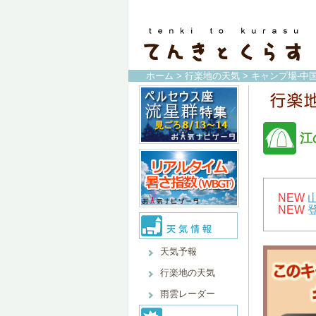
ホーム
>
行楽地の天気
>
キャンプ場-中
江
NEW
NEW
天気予報
行楽地の天気
雨雲レーダー