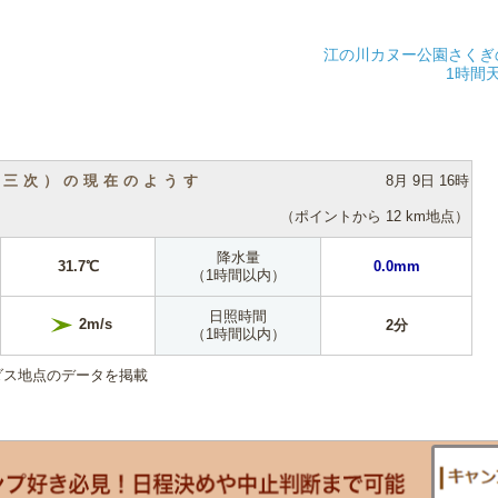
江の川カヌー公園さくぎ
1時間
（三次）の現在のようす
8月 9日 16時
（ポイントから 12 km地点）
降水量
31.7℃
0.0mm
（1時間以内）
日照時間
2m/s
2分
（1時間以内）
ダス地点のデータを掲載