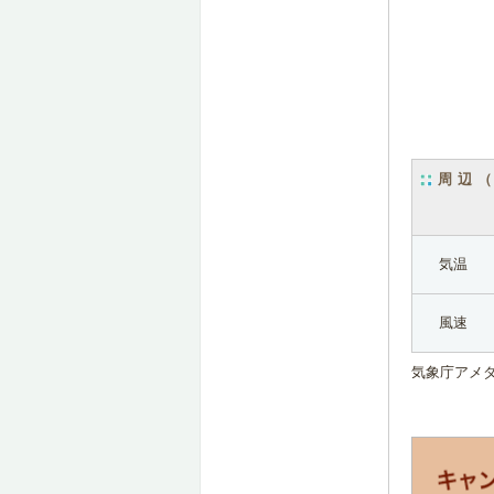
周辺
気温
風速
気象庁アメ