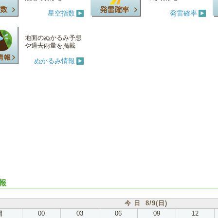
星空指数
発雷確率
地面のぬかるみ予想
や過去雨量を掲載
ぬかるみ情報
報
今 日 8/9(日)
間
00
03
06
09
12