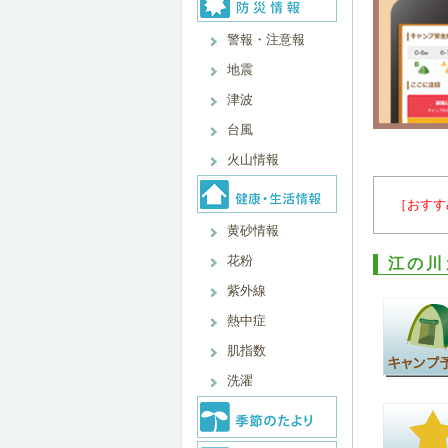
警報・注意報
地震
津波
台風
火山情報
［おすす
黄砂情報
花粉
江の川
紫外線
熱中症
肌指数
洗濯