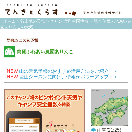
ホーム
>
行楽地の天気
>
キャンプ場-中国地方 一覧
> 筒賀ふれあい農
園ありんこの天気
筒賀ふれあい農園ありんこ
NEW
山の天気予報のおすすめ活用方法をご紹介！
NEW
登山シーズンに向け、情報がパワーアップ！
雨雲(21:25)