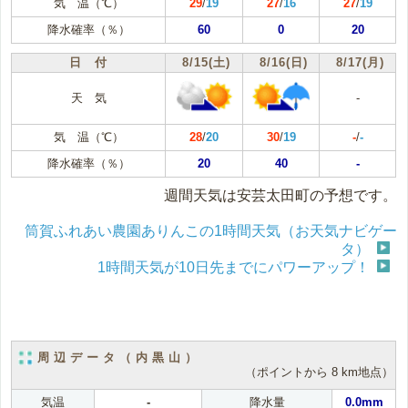
気 温（℃）
29
/
19
27
/
16
27
/
19
降水確率（％）
60
0
20
日 付
8/15(土)
8/16(日)
8/17(月)
天 気
-
気 温（℃）
28
/
20
30
/
19
-
/
-
降水確率（％）
20
40
-
週間天気は安芸太田町の予想です。
筒賀ふれあい農園ありんこの1時間天気（お天気ナビゲー
タ）
1時間天気が10日先までにパワーアップ！
周辺データ（内黒山）
（ポイントから 8 km地点）
気温
-
降水量
0.0mm