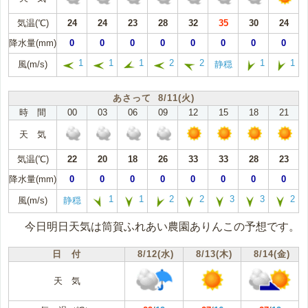
気温(℃)
24
24
23
28
32
35
30
24
降水量(mm)
0
0
0
0
0
0
0
0
1
1
1
2
2
1
1
風(m/s)
静穏
あさって 8/11(火)
時 間
00
03
06
09
12
15
18
21
天 気
気温(℃)
22
20
18
26
33
33
28
23
降水量(mm)
0
0
0
0
0
0
0
0
1
1
2
2
3
3
2
風(m/s)
静穏
今日明日天気は筒賀ふれあい農園ありんこの予想です。
日 付
8/12(水)
8/13(木)
8/14(金)
天 気