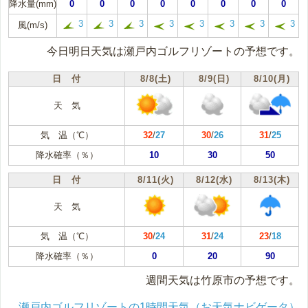
降水量(mm)
0
0
0
0
0
0
0
0
3
3
3
3
3
3
3
3
風(m/s)
今日明日天気は瀬戸内ゴルフリゾートの予想です。
日 付
8/8(土)
8/9(日)
8/10(月)
天 気
気 温（℃）
32
/
27
30
/
26
31
/
25
降水確率（％）
10
30
50
日 付
8/11(火)
8/12(水)
8/13(木)
天 気
気 温（℃）
30
/
24
31
/
24
23
/
18
降水確率（％）
0
20
90
週間天気は竹原市の予想です。
瀬戸内ゴルフリゾートの1時間天気（お天気ナビゲータ）