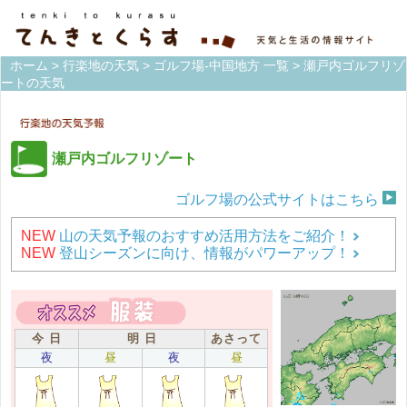
ホーム
>
行楽地の天気
>
ゴルフ場-中国地方 一覧
> 瀬戸内ゴルフリゾ
ートの天気
瀬戸内ゴルフリゾート
ゴルフ場の公式サイトはこちら
NEW
山の天気予報のおすすめ活用方法をご紹介！
NEW
登山シーズンに向け、情報がパワーアップ！
今 日
明 日
あさって
夜
昼
夜
昼