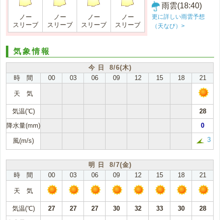
雨雲(18:40)
更に詳しい雨雲予想
ノー
ノー
ノー
ノー
スリーブ
スリーブ
スリーブ
スリーブ
（天なび）>
気象情報
今 日 8/6(木)
時 間
00
03
06
09
12
15
18
21
天 気
気温(℃)
28
降水量(mm)
0
3
風(m/s)
明 日 8/7(金)
時 間
00
03
06
09
12
15
18
21
天 気
気温(℃)
27
27
27
30
32
33
30
28