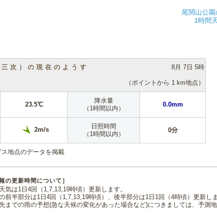
尾関山公園
1時間
（三次）の現在のようす
8月 7日 5時
（ポイントから 1 km地点）
降水量
23.5℃
0.0mm
（1時間以内）
日照時間
2m/s
0分
（1時間以内）
ダス地点のデータを掲載
報の更新時間について］
気は1日4回（1,7,13,19時頃）更新します。
の前半部分は1日4回（1,7,13,19時頃）、後半部分は1日1回（4時頃）更新し
先までの雨の予想(急な天候の変化があった場合など)につきましては、予測