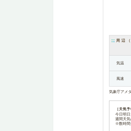
周辺
気温
風速
気象庁アメ
［天気予
今日明日天
週間天気
※数時間