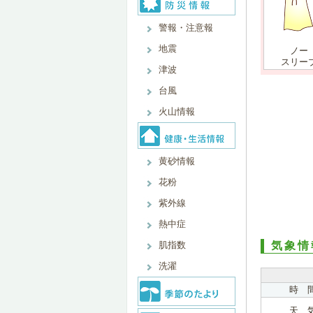
警報・注意報
地震
ノー
スリー
津波
台風
火山情報
黄砂情報
花粉
紫外線
熱中症
肌指数
気象情
洗濯
時 
天 