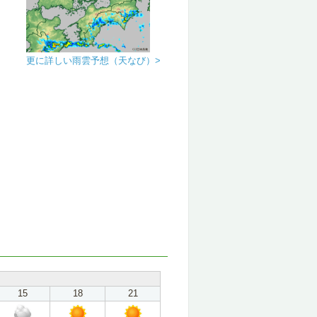
更に詳しい雨雲予想（天なび）>
15
18
21