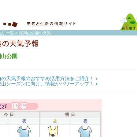
方 一覧
> 尾関山公園の天気
関山公園
山の天気予報のおすすめ活用方法をご紹介！
登山シーズンに向け、情報がパワーアップ！
今 日
明 日
夜
昼
夜