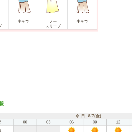
半そで
ノー
半そで
ブ
スリーブ
報
今 日 8/7(金)
間
00
03
06
09
12
気