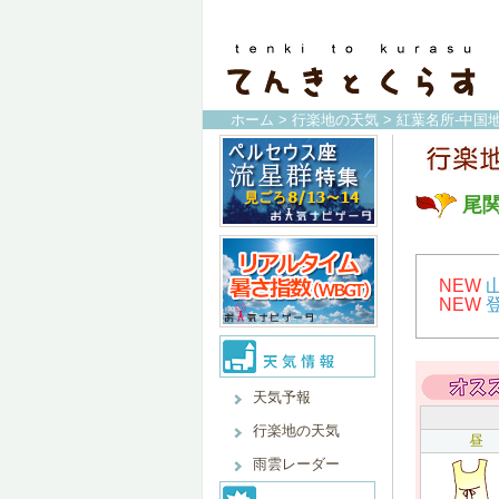
ホーム
>
行楽地の天気
>
紅葉名所-中国地
尾
NEW
NEW
天気予報
行楽地の天気
昼
雨雲レーダー