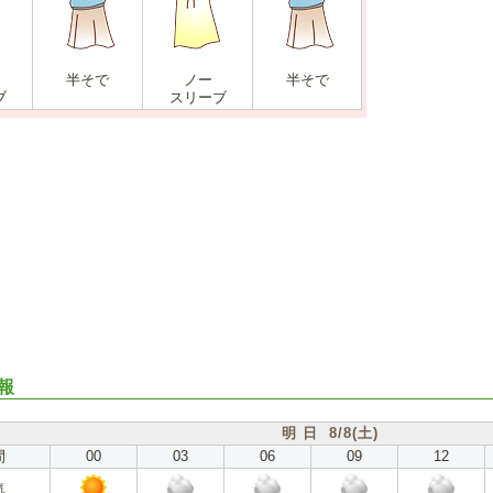
半そで
ノー
半そで
ブ
スリーブ
報
明 日 8/8(土)
間
00
03
06
09
12
気