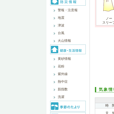
警報・注意報
地震
ノー
スリー
津波
台風
火山情報
黄砂情報
花粉
紫外線
熱中症
肌指数
気象情
洗濯
時 
天 