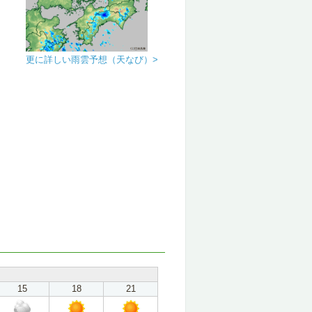
更に詳しい雨雲予想（天なび）>
15
18
21