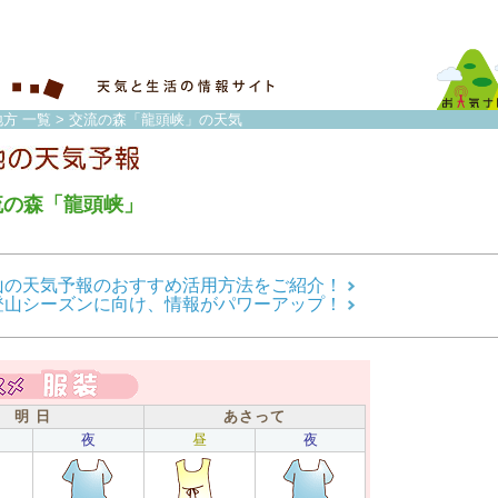
方 一覧
> 交流の森「龍頭峡」の天気
流の森「龍頭峡」
山の天気予報のおすすめ活用方法をご紹介！
登山シーズンに向け、情報がパワーアップ！
明 日
あさって
夜
昼
夜