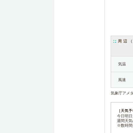
周辺
気温
風速
気象庁アメ
［天気予
今日明日天
週間天気
※数時間