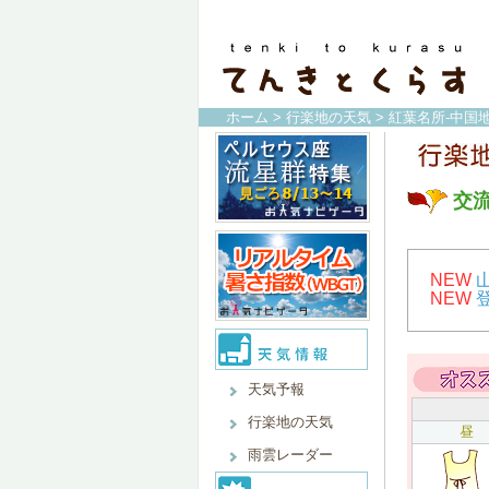
ホーム
>
行楽地の天気
>
紅葉名所-中国地
交
NEW
NEW
天気予報
行楽地の天気
昼
雨雲レーダー