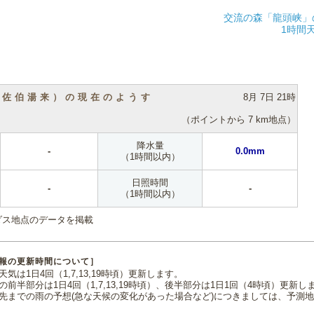
交流の森「龍頭峡」
1時間
（佐伯湯来）の現在のようす
8月 7日 21時
（ポイントから 7 km地点）
降水量
-
0.0mm
（1時間以内）
日照時間
-
-
（1時間以内）
ダス地点のデータを掲載
報の更新時間について］
気は1日4回（1,7,13,19時頃）更新します。
の前半部分は1日4回（1,7,13,19時頃）、後半部分は1日1回（4時頃）更新し
先までの雨の予想(急な天候の変化があった場合など)につきましては、予測