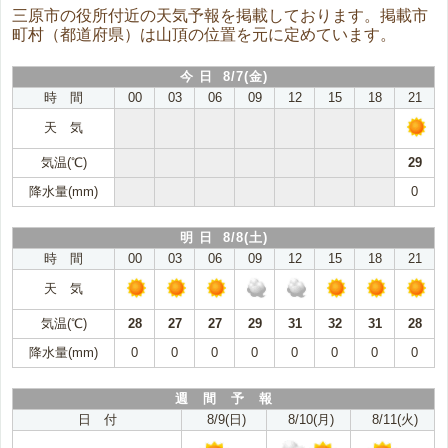
三原市の役所付近の天気予報を掲載しております。掲載市
町村（都道府県）は山頂の位置を元に定めています。
今 日 8/7(金)
時 間
00
03
06
09
12
15
18
21
天 気
気温(℃)
29
降水量(mm)
0
明 日 8/8(土)
時 間
00
03
06
09
12
15
18
21
天 気
気温(℃)
28
27
27
29
31
32
31
28
降水量(mm)
0
0
0
0
0
0
0
0
週 間 予 報
日 付
8/9(日)
8/10(月)
8/11(火)