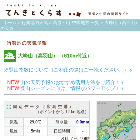
ホーム
>
行楽地の天気
>
高原・山-中国地方 一覧
> 大峰山（高羽山）
の天気
大峰山（高羽山）
（610m付近）
※登山指数について（ご利用の際はご一読ください。）
NEW
山の天気予報のおすすめ活用方法をご紹介！
NEW
登山シーズンに向け、情報がパワーアップ！
周辺データ（広島空港）
（ポイントから 12 km地点）
気温
29.0℃
降水量
0.0mm
風速
5m/s
日照時間
-
8月 7日 19時