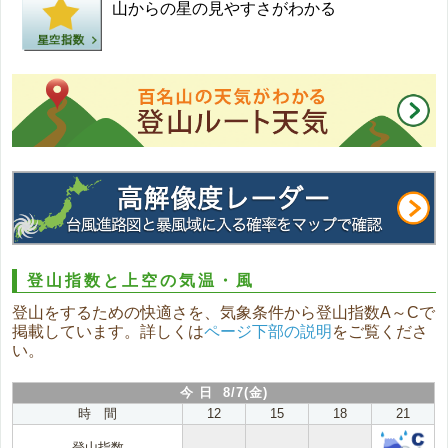
山からの星の見やすさがわかる
登山指数と上空の気温・風
登山をするための快適さを、気象条件から登山指数A～Cで
掲載しています。詳しくは
ページ下部の説明
をご覧くださ
い。
今 日 8/7(金)
時 間
12
15
18
21
登山指数