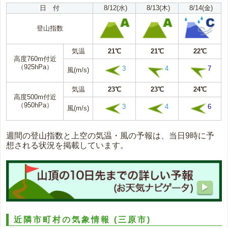
日 付
8/12(水)
8/13(木)
8/14(金)
登山指数
気温
21℃
21℃
22℃
高度760m付近
（925hPa）
3
4
7
風(m/s)
気温
23℃
23℃
24℃
高度500m付近
（950hPa）
3
4
6
風(m/s)
週間の登山指数と上空の気温・風の予報は、当日9時に予
想される状況を掲載しています。
近隣市町村の気象情報
(三原市)