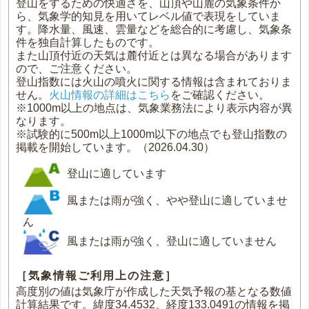
登山をするための快適さを、山頂や山麓の気象条件か
ら、気象学的知見を用いてレベル値で表現をしていま
す。降水量、風速、雲量などを総合的に考慮し、気象条
件を独自計算したものです。
また山頂付近の天気は麓付近とは異なる場合があります
ので、ご注意ください。
登山指数には火山の噴火に関する情報は含まれておりま
せん。
火山情報の詳細はこちら
をご確認ください。
※1000m以上の地点は、気象業務法により表示内容が異
なります。
※試験的に500m以上1000m以下の地点でも登山指数の
掲載を開始しています。（2026.04.30）
登山に適しています
風または雨が強く、やや登山に適していませ
ん
風または雨が強く、登山に適していません
［気象情報ご利用上の注意］
高度別の値は気象庁が作成した天気予報の基となる数値
計算結果です。緯度34.4532、経度133.0491の情報を掲