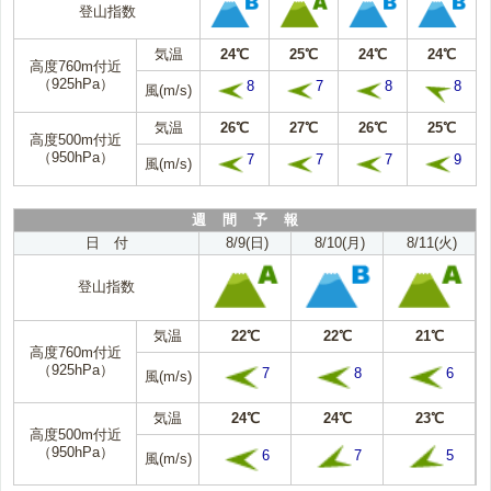
登山指数
気温
24℃
25℃
24℃
24℃
高度760m付近
（925hPa）
8
7
8
8
風(m/s)
気温
26℃
27℃
26℃
25℃
高度500m付近
（950hPa）
7
7
7
9
風(m/s)
週 間 予 報
日 付
8/9(日)
8/10(月)
8/11(火)
登山指数
気温
22℃
22℃
21℃
高度760m付近
（925hPa）
7
8
6
風(m/s)
気温
24℃
24℃
23℃
高度500m付近
（950hPa）
6
7
5
風(m/s)