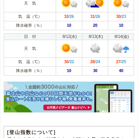
天 気
気 温（℃）
32
/
26
31
/
26
30
/
23
降水確率（％）
10
20
10
日 付
8/12(水)
8/13(木)
8/14(金)
天 気
気 温（℃）
30
/
22
28
/
24
27
/
25
降水確率（％）
10
30
40
[登山指数について]