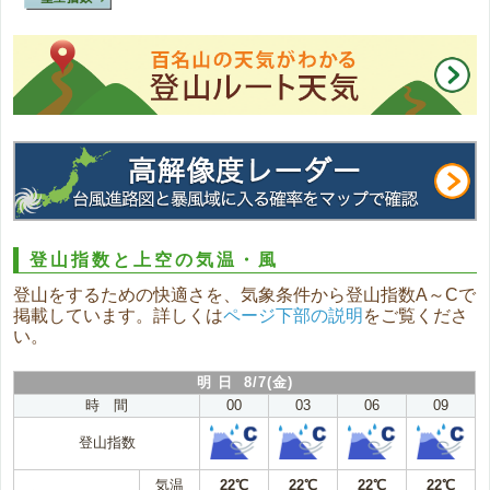
登山指数と上空の気温・風
登山をするための快適さを、気象条件から登山指数A～Cで
掲載しています。詳しくは
ページ下部の説明
をご覧くださ
い。
明 日 8/7(金)
時 間
00
03
06
09
登山指数
気温
22℃
22℃
22℃
22℃