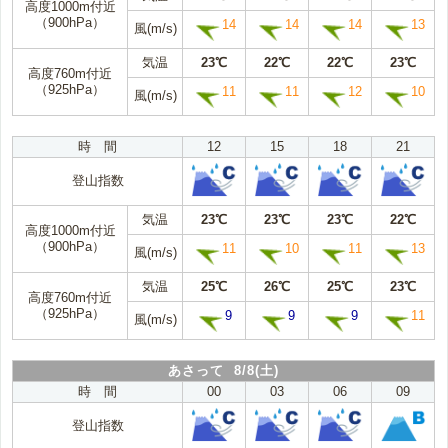
高度1000m付近
（900hPa）
14
14
14
13
風(m/s)
気温
23℃
22℃
22℃
23℃
高度760m付近
（925hPa）
11
11
12
10
風(m/s)
時 間
12
15
18
21
登山指数
気温
23℃
23℃
23℃
22℃
高度1000m付近
（900hPa）
11
10
11
13
風(m/s)
気温
25℃
26℃
25℃
23℃
高度760m付近
（925hPa）
9
9
9
11
風(m/s)
あさって 8/8(土)
時 間
00
03
06
09
登山指数