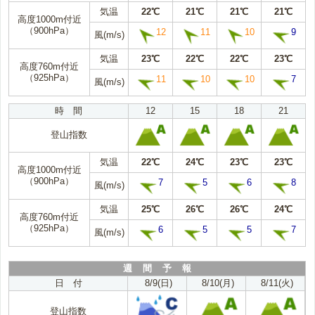
気温
22℃
21℃
21℃
21℃
高度1000m付近
（900hPa）
12
11
10
9
風(m/s)
気温
23℃
22℃
22℃
23℃
高度760m付近
（925hPa）
11
10
10
7
風(m/s)
時 間
12
15
18
21
登山指数
気温
22℃
24℃
23℃
23℃
高度1000m付近
（900hPa）
7
5
6
8
風(m/s)
気温
25℃
26℃
26℃
24℃
高度760m付近
（925hPa）
6
5
5
7
風(m/s)
週 間 予 報
日 付
8/9(日)
8/10(月)
8/11(火)
登山指数