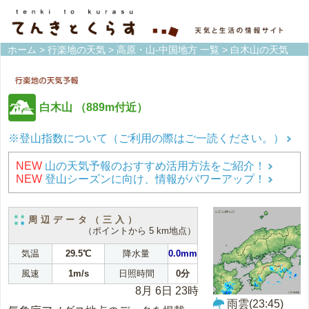
ホーム
>
行楽地の天気
>
高原・山-中国地方 一覧
> 白木山の天気
白木山
（889m付近）
※登山指数について（ご利用の際はご一読ください。）
NEW
山の天気予報のおすすめ活用方法をご紹介！
NEW
登山シーズンに向け、情報がパワーアップ！
周辺データ（三入）
（ポイントから 5 km地点）
気温
29.5℃
降水量
0.0mm
風速
1m/s
日照時間
0分
8月 6日 23時
雨雲(23:45)