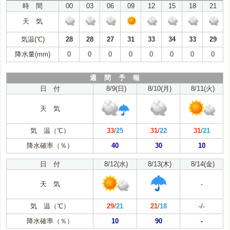
時 間
00
03
06
09
12
15
18
21
天 気
気温(℃)
28
28
27
31
33
34
33
29
降水量(mm)
0
0
0
0
0
0
0
0
週 間 予 報
日 付
8/9(日)
8/10(月)
8/11(火)
天 気
気 温（℃）
33
/
25
31
/
22
31
/
21
降水確率（％）
40
30
10
日 付
8/12(水)
8/13(木)
8/14(金)
天 気
-
気 温（℃）
29
/
21
21
/
18
-
/
-
降水確率（％）
10
90
-