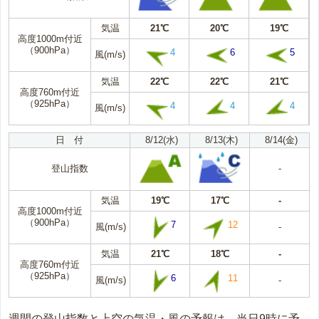
気温
21℃
20℃
19℃
高度1000m付近
（900hPa）
4
6
5
風(m/s)
気温
22℃
22℃
21℃
高度760m付近
（925hPa）
4
4
4
風(m/s)
日 付
8/12(水)
8/13(木)
8/14(金)
登山指数
-
気温
19℃
17℃
-
高度1000m付近
（900hPa）
7
12
風(m/s)
-
気温
21℃
18℃
-
高度760m付近
（925hPa）
6
11
風(m/s)
-
週間の登山指数と上空の気温・風の予報は、当日9時に予