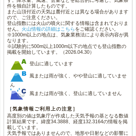
す。降水量、風速、雲量などを総合的に考慮し、気象条
件を独自計算したものです。
また山頂付近の天気は麓付近とは異なる場合があります
ので、ご注意ください。
登山指数には火山の噴火に関する情報は含まれておりま
せん。
火山情報の詳細はこちら
をご確認ください。
※1000m以上の地点は、気象業務法により表示内容が異
なります。
※試験的に500m以上1000m以下の地点でも登山指数の
掲載を開始しています。（2026.04.30）
登山に適しています
風または雨が強く、やや登山に適していませ
ん
風または雨が強く、登山に適していません
［気象情報ご利用上の注意］
高度別の値は気象庁が作成した天気予報の基となる数値
計算結果です。緯度34.3888、経度132.3164の情報を掲
載しています。
天気予報ではありませんので、地形や日射などの影響に