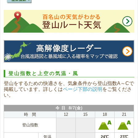
登山指数と上空の気温・風
登山をするための快適さを、気象条件から登山指数A～Cで
掲載しています。詳しくは
ページ下部の説明
をご覧くださ
い。
今 日 8/7(金)
時 間
12
15
18
21
登山指数
気温
24℃
23℃