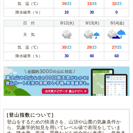
気 温（℃）
34
/
23
33
/
24
32
/
23
降水確率（％）
10
30
0
日 付
8/12(水)
8/13(木)
8/14(金)
天 気
気 温（℃）
30
/
23
28
/
23
27
/
25
降水確率（％）
30
40
60
[登山指数について]
登山をするための快適さを、山頂や山麓の気象条件か
ら、気象学的知見を用いてレベル値で表現をしていま