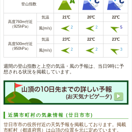
登山指数
気温
21℃
20℃
22℃
高度760m付近
（925hPa）
2
2
5
風(m/s)
気温
23℃
22℃
23℃
高度500m付近
（950hPa）
2
2
3
風(m/s)
週間の登山指数と上空の気温・風の予報は、当日9時に予
想される状況を掲載しています。
近隣市町村の気象情報
(廿日市市)
廿日市市の役所付近の天気予報を掲載しております。掲載
市町村（都道府県）は山頂の位置を元に定めています。