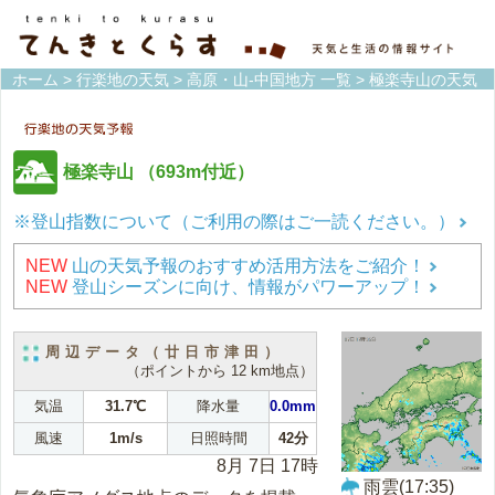
ホーム
>
行楽地の天気
>
高原・山-中国地方 一覧
> 極楽寺山の天気
極楽寺山
（693m付近）
※登山指数について（ご利用の際はご一読ください。）
NEW
山の天気予報のおすすめ活用方法をご紹介！
NEW
登山シーズンに向け、情報がパワーアップ！
周辺データ（廿日市津田）
（ポイントから 12 km地点）
気温
31.7℃
降水量
0.0mm
風速
1m/s
日照時間
42分
8月 7日 17時
雨雲(17:35)