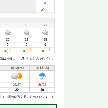
0
13
15
18
21
30
28
25
0
0
0
11
10
11
気は神峰山（453m付近）の予想です。
8/12(水)
8/13(木)
29
/
27
26
/
22
20
90
村は山頂の位置を元に定めています。）