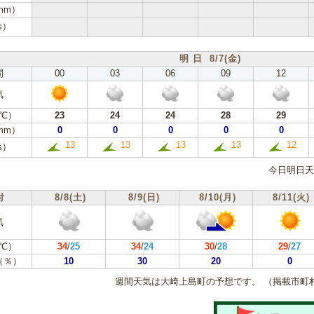
mm）
s）
明 日 8/7(金)
間
00
03
06
09
12
気
℃）
23
24
24
28
29
mm）
0
0
0
0
0
13
13
13
13
12
s）
今日明日天
付
8/8(土)
8/9(日)
8/10(月)
8/11(火)
気
℃）
34
/
25
34
/
24
30
/
28
29
/
27
（％）
10
30
20
0
週間天気は大崎上島町の予想です。
（掲載市町