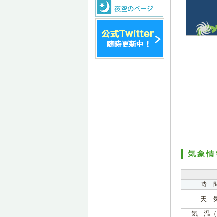
気象情
時 
天 
気 温（