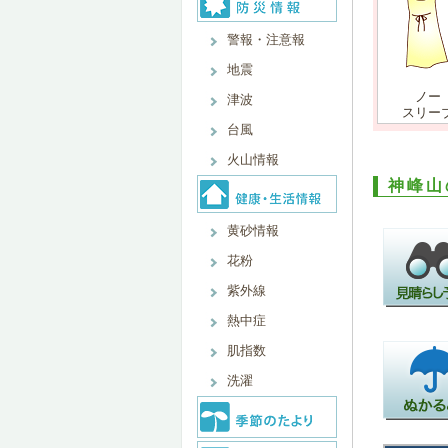
警報・注意報
地震
ノー
津波
スリー
台風
火山情報
神峰山
黄砂情報
花粉
紫外線
熱中症
肌指数
洗濯