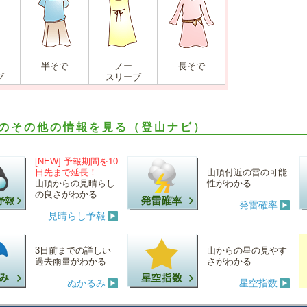
半そで
ノー
長そで
ブ
スリーブ
のその他の情報を見る（登山ナビ）
[NEW] 予報期間を10
日先まで延長！
山頂付近の雷の可能
山頂からの見晴らし
性がわかる
の良さがわかる
発雷確率
見晴らし予報
3日前までの詳しい
山からの星の見やす
過去雨量がわかる
さがわかる
ぬかるみ
星空指数