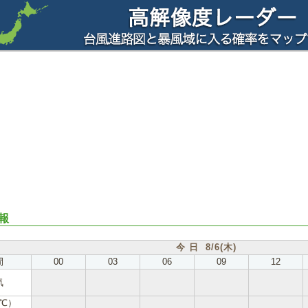
報
今 日 8/6(木)
間
00
03
06
09
12
気
℃）