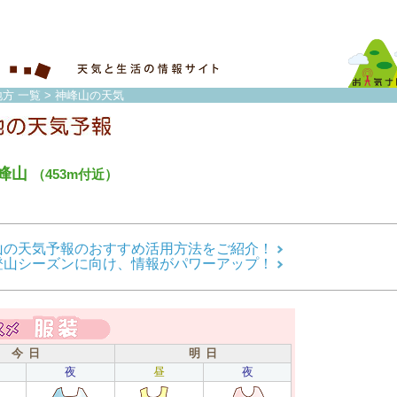
方 一覧
> 神峰山の天気
峰山
（453m付近）
山の天気予報のおすすめ活用方法をご紹介！
登山シーズンに向け、情報がパワーアップ！
今 日
明 日
夜
昼
夜