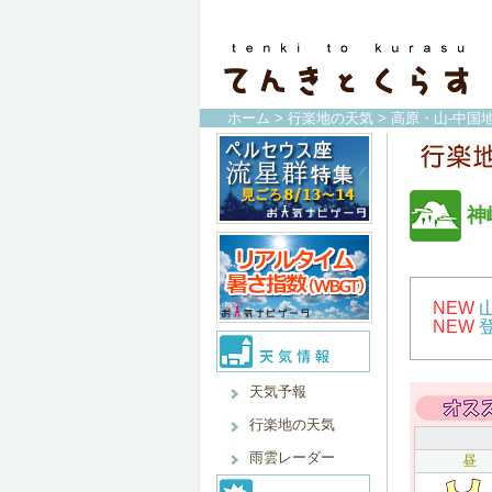
ホーム
>
行楽地の天気
>
高原・山-中国地
神
NEW
NEW
天気予報
行楽地の天気
雨雲レーダー
昼