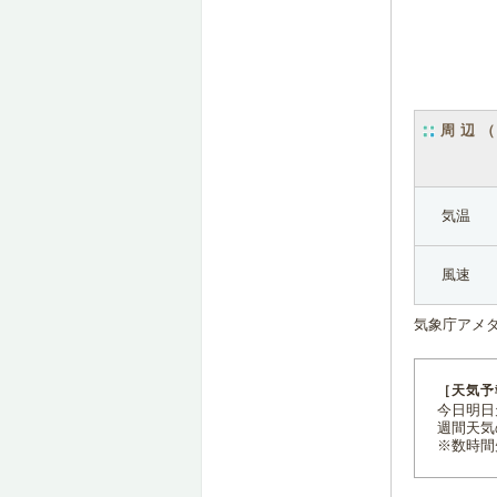
周辺
気温
風速
気象庁アメ
［天気予
今日明日天
週間天気
※数時間