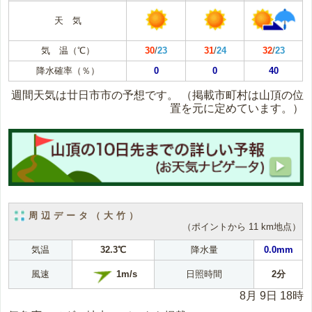
天 気
気 温（℃）
30
/
23
31
/
24
32
/
23
降水確率（％）
0
0
40
週間天気は廿日市市の予想です。
（掲載市町村は山頂の位
置を元に定めています。）
周辺データ（大竹）
（ポイントから 11 km地点）
気温
32.3℃
降水量
0.0mm
1m/s
風速
日照時間
2分
8月 9日 18時