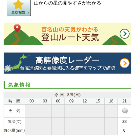
山からの星の見やすさがわかる
気象情報
今 日 8/9(日)
時 間
00
03
06
09
12
15
18
21
天 気
気温(℃)
28
降水量(mm)
0