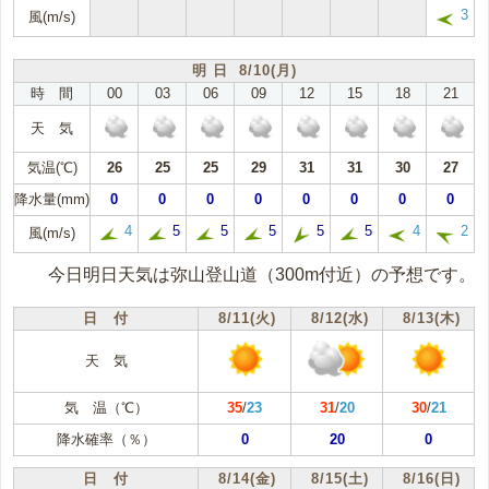
3
風(m/s)
明 日 8/10(月)
時 間
00
03
06
09
12
15
18
21
天 気
気温(℃)
26
25
25
29
31
31
30
27
降水量(mm)
0
0
0
0
0
0
0
0
4
5
5
5
5
5
4
2
風(m/s)
今日明日天気は弥山登山道（300m付近）の予想です。
日 付
8/11(火)
8/12(水)
8/13(木)
天 気
気 温（℃）
35
/
23
31
/
20
30
/
21
降水確率（％）
0
20
0
日 付
8/14(金)
8/15(土)
8/16(日)