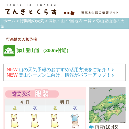
ホーム
>
行楽地の天気
>
高原・山-中国地方 一覧
> 弥山登山道の天
気
弥山登山道
（300m付近）
NEW
山の天気予報のおすすめ活用方法をご紹介！
NEW
登山シーズンに向け、情報がパワーアップ！
今 日
明 日
昼
夜
昼
夜
雨雲(18:45)