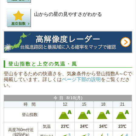
山からの星の見やすさがわかる
登山指数と上空の気温・風
登山をするための快適さを、気象条件から登山指数A～Cで
掲載しています。詳しくは
ページ下部の説明
をご覧くださ
い。
今 日 8/10(月)
時 間
12
15
18
21
登山指数
気温
23℃
24℃
24℃
23℃
高度760m付近
（925hPa）
3
2
1
4