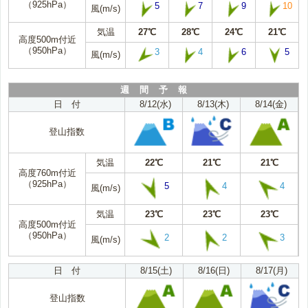
（925hPa）
5
7
9
10
風(m/s)
気温
27℃
28℃
24℃
21℃
高度500m付近
（950hPa）
3
4
6
5
風(m/s)
週 間 予 報
日 付
8/12(水)
8/13(木)
8/14(金)
登山指数
気温
22℃
21℃
21℃
高度760m付近
（925hPa）
5
4
4
風(m/s)
気温
23℃
23℃
23℃
高度500m付近
（950hPa）
2
2
3
風(m/s)
日 付
8/15(土)
8/16(日)
8/17(月)
登山指数