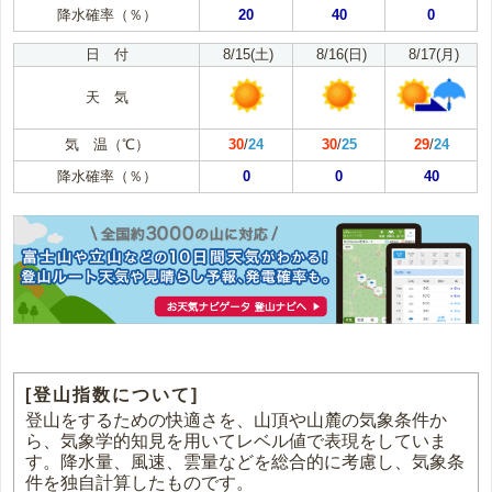
降水確率（％）
20
40
0
日 付
8/15(土)
8/16(日)
8/17(月)
天 気
気 温（℃）
30
/
24
30
/
25
29
/
24
降水確率（％）
0
0
40
[登山指数について]
登山をするための快適さを、山頂や山麓の気象条件か
ら、気象学的知見を用いてレベル値で表現をしていま
す。降水量、風速、雲量などを総合的に考慮し、気象条
件を独自計算したものです。