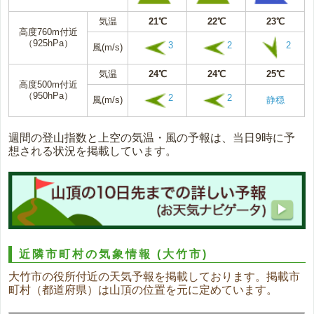
気温
21℃
22℃
23℃
高度760m付近
（925hPa）
3
2
2
風(m/s)
気温
24℃
24℃
25℃
高度500m付近
（950hPa）
2
2
風(m/s)
静穏
週間の登山指数と上空の気温・風の予報は、当日9時に予
想される状況を掲載しています。
近隣市町村の気象情報
(大竹市)
大竹市の役所付近の天気予報を掲載しております。掲載市
町村（都道府県）は山頂の位置を元に定めています。