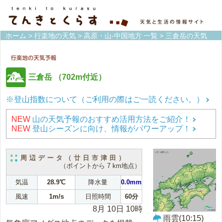
ホーム
>
行楽地の天気
>
高原・山-中国地方 一覧
> 三倉岳の天気
三倉岳
（702m付近）
※登山指数について（ご利用の際はご一読ください。）
NEW
山の天気予報のおすすめ活用方法をご紹介！
NEW
登山シーズンに向け、情報がパワーアップ！
周辺データ（廿日市津田）
（ポイントから 7 km地点）
気温
28.9℃
降水量
0.0mm
風速
1m/s
日照時間
60分
8月 10日 10時
雨雲(10:15)