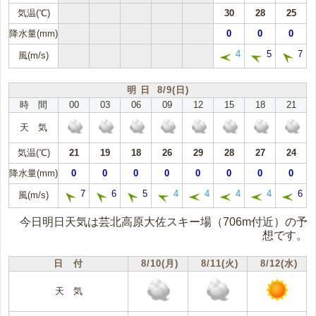
気温(℃)
30
28
25
降水量(mm)
0
0
0
4
5
7
風(m/s)
明 日 8/9(日)
時 間
00
03
06
09
12
15
18
21
天 気
気温(℃)
21
19
18
26
29
28
27
24
降水量(mm)
0
0
0
0
0
0
0
0
7
6
5
4
4
4
4
6
風(m/s)
今日明日天気は芸北高原大佐スキー場（706m付近）の予
想です。
日 付
8/10(月)
8/11(火)
8/12(水)
天 気