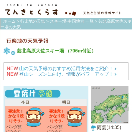
ホーム
>
行楽地の天気
>
スキー場-中国地方 一覧
> 芸北高原大佐スキ
ー場の天気
芸北高原大佐スキー場
（706m付近）
NEW
山の天気予報のおすすめ活用方法をご紹介！
NEW
登山シーズンに向け、情報がパワーアップ！
今日
明日
要注意！
要注意！
かなり焼
かなり焼
けそう｡
けそう｡
パンダ顔
パンダ顔
雨雲(14:35)
にならな
にならな