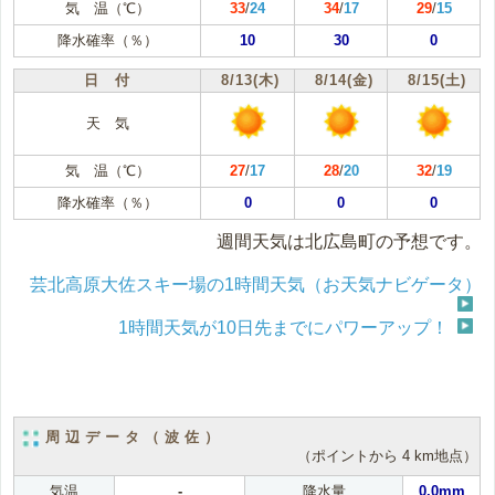
気 温（℃）
33
/
24
34
/
17
29
/
15
降水確率（％）
10
30
0
日 付
8/13(木)
8/14(金)
8/15(土)
天 気
気 温（℃）
27
/
17
28
/
20
32
/
19
降水確率（％）
0
0
0
週間天気は北広島町の予想です。
芸北高原大佐スキー場の1時間天気（お天気ナビゲータ）
1時間天気が10日先までにパワーアップ！
周辺データ（波佐）
（ポイントから 4 km地点）
気温
-
降水量
0.0mm