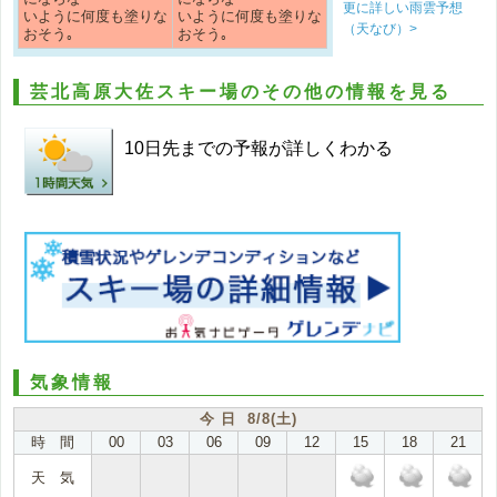
更に詳しい雨雲予想
いように何度も塗りな
いように何度も塗りな
（天なび）>
おそう｡
おそう｡
芸北高原大佐スキー場のその他の情報を見る
10日先までの予報が詳しくわかる
気象情報
今 日 8/8(土)
時 間
00
03
06
09
12
15
18
21
天 気