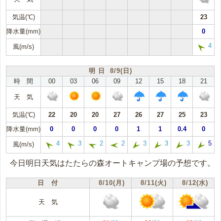
気温(℃)
23
降水量(mm)
0
4
風(m/s)
明 日 8/9(日)
時 間
00
03
06
09
12
15
18
21
天 気
気温(℃)
22
20
20
27
26
27
25
23
降水量(mm)
0
0
0
0
1
1
0.4
0
4
3
2
2
3
3
3
5
風(m/s)
今日明日天気はたたらの森オートキャンプ場の予想です。
日 付
8/10(月)
8/11(火)
8/12(水)
天 気