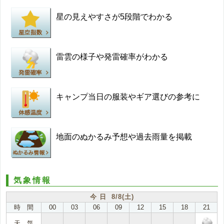
星の見えやすさが5段階でわかる
雷雲の様子や発雷確率がわかる
キャンプ当日の服装やギア選びの参考に
地面のぬかるみ予想や過去雨量を掲載
気象情報
今 日 8/8(土)
時 間
00
03
06
09
12
15
18
21
天 気