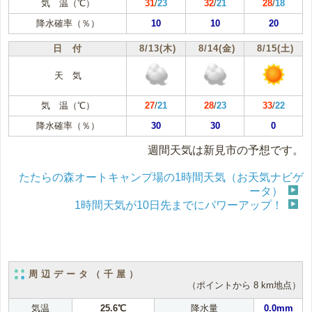
気 温（℃）
31
/
23
32
/
21
28
/
18
降水確率（％）
10
10
20
日 付
8/13(木)
8/14(金)
8/15(土)
天 気
気 温（℃）
27
/
21
28
/
23
33
/
22
降水確率（％）
30
30
0
週間天気は新見市の予想です。
たたらの森オートキャンプ場の1時間天気（お天気ナビゲ
ータ）
1時間天気が10日先までにパワーアップ！
周辺データ（千屋）
（ポイントから 8 km地点）
気温
25.6℃
降水量
0.0mm