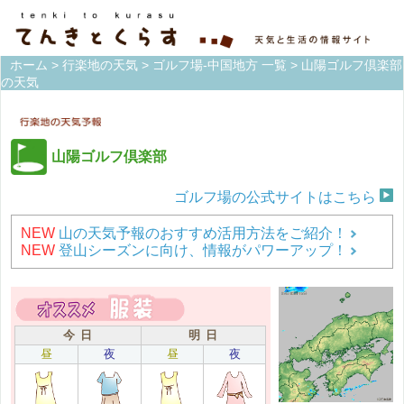
ホーム
>
行楽地の天気
>
ゴルフ場-中国地方 一覧
> 山陽ゴルフ倶楽部
の天気
山陽ゴルフ倶楽部
ゴルフ場の公式サイトはこちら
NEW
山の天気予報のおすすめ活用方法をご紹介！
NEW
登山シーズンに向け、情報がパワーアップ！
今 日
明 日
昼
夜
昼
夜