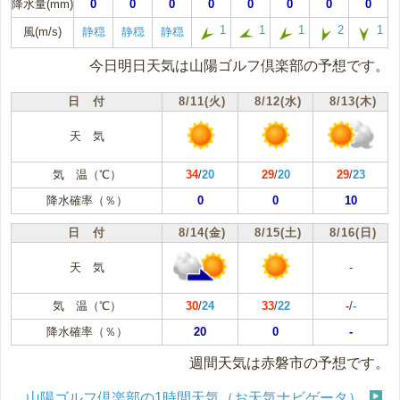
降水量(mm)
0
0
0
0
0
0
0
0
1
1
1
2
1
風(m/s)
静穏
静穏
静穏
今日明日天気は山陽ゴルフ倶楽部の予想です。
日 付
8/11(火)
8/12(水)
8/13(木)
天 気
気 温（℃）
34
/
20
29
/
20
29
/
23
降水確率（％）
0
0
10
日 付
8/14(金)
8/15(土)
8/16(日)
天 気
-
気 温（℃）
30
/
24
33
/
22
-
/
-
降水確率（％）
20
0
-
週間天気は赤磐市の予想です。
山陽ゴルフ倶楽部の1時間天気（お天気ナビゲータ）