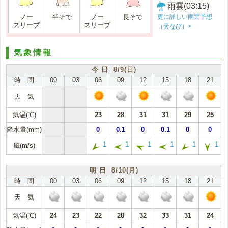
雨雲(03:15)
更に詳しい雨雲予想
ノー
半そで
ノー
長そで
スリーブ
スリーブ
（天なび）>
気象情報
今 日 8/9(日)
時 間
00
03
06
09
12
15
18
21
天 気
気温(℃)
23
28
31
31
29
25
降水量(mm)
0
0.1
0
0.1
0
0
1
1
1
1
1
1
風(m/s)
明 日 8/10(月)
時 間
00
03
06
09
12
15
18
21
天 気
気温(℃)
24
23
22
28
32
33
31
24