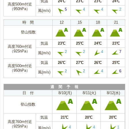
気温
24℃
23℃
23℃
24℃
高度500m付近
（950hPa）
5
4
4
2
風(m/s)
時 間
12
15
18
21
登山指数
気温
23℃
25℃
24℃
23℃
高度760m付近
（925hPa）
2
2
4
7
風(m/s)
気温
26℃
27℃
26℃
25℃
高度500m付近
（950hPa）
2
2
4
6
風(m/s)
週 間 予 報
日 付
8/10(月)
8/11(火)
8/12(水)
登山指数
気温
21℃
20℃
20℃
高度760m付近
（925hPa）
4
4
1
風(m/s)