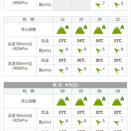
（950hPa）
7
5
風(m/s)
時 間
12
15
18
21
登山指数
気温
23℃
24℃
24℃
23℃
高度760m付近
（925hPa）
6
5
5
6
風(m/s)
気温
25℃
26℃
26℃
25℃
高度500m付近
（950hPa）
5
5
4
5
風(m/s)
明 日 8/9(日)
時 間
00
03
06
09
登山指数
気温
23℃
22℃
22℃
22℃
高度760m付近
（925hPa）
6
6
5
3
風(m/s)