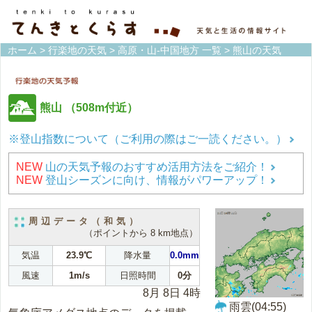
ホーム
>
行楽地の天気
>
高原・山-中国地方 一覧
> 熊山の天気
熊山
（508m付近）
※登山指数について（ご利用の際はご一読ください。）
NEW
山の天気予報のおすすめ活用方法をご紹介！
NEW
登山シーズンに向け、情報がパワーアップ！
周辺データ（和気）
（ポイントから 8 km地点）
気温
23.9℃
降水量
0.0mm
風速
1m/s
日照時間
0分
8月 8日 4時
雨雲(04:55)