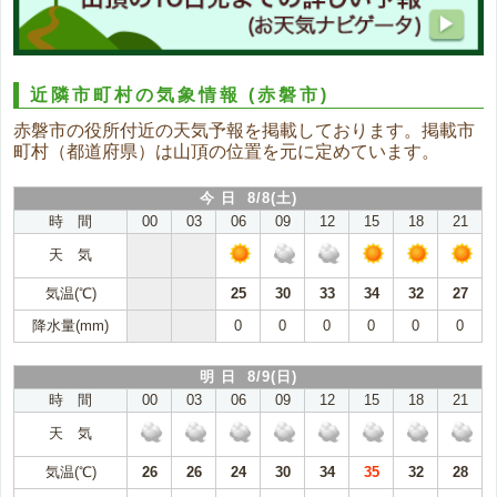
近隣市町村の気象情報
(赤磐市)
赤磐市の役所付近の天気予報を掲載しております。掲載市
町村（都道府県）は山頂の位置を元に定めています。
今 日 8/8(土)
時 間
00
03
06
09
12
15
18
21
天 気
気温(℃)
25
30
33
34
32
27
降水量(mm)
0
0
0
0
0
0
明 日 8/9(日)
時 間
00
03
06
09
12
15
18
21
天 気
気温(℃)
26
26
24
30
34
35
32
28