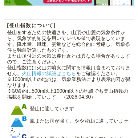
[登山指数について]
登山をするための快適さを、山頂や山麓の気象条件か
ら、気象学的知見を用いてレベル値で表現をしていま
す。降水量、風速、雲量などを総合的に考慮し、気象条
件を独自計算したものです。
また山頂付近の天気は麓付近とは異なる場合があります
ので、ご注意ください。
登山指数には火山の噴火に関する情報は含まれておりま
せん。
火山情報の詳細はこちら
をご確認ください。
※1000m以上の地点は、気象業務法により表示内容が異
なります。
※試験的に500m以上1000m以下の地点でも登山指数の
掲載を開始しています。（2026.04.30）
登山に適しています
風または雨が強く、やや登山に適していませ
ん