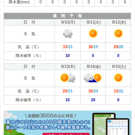
降水量(mm)
0
0
0
0
0
0
0
0
週 間 予 報
日 付
8/10(月)
8/11(火)
8/12(水)
天 気
気 温（℃）
33
/
23
30
/
19
29
/
20
降水確率（％）
10
0
0
日 付
8/13(木)
8/14(金)
8/15(土)
天 気
気 温（℃）
29
/
23
30
/
24
33
/
22
降水確率（％）
10
20
0