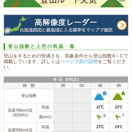
登山指数と上空の気温・風
登山をするための快適さを、気象条件から登山指数A～Cで
掲載しています。詳しくは
ページ下部の説明
をご覧くださ
い。
今 日 8/8(土)
時 間
00
03
06
09
登山指数
気温
22℃
22℃
高度760m付近
（925hPa）
9
7
風(m/s)
気温
23℃
24℃
高度500m付近