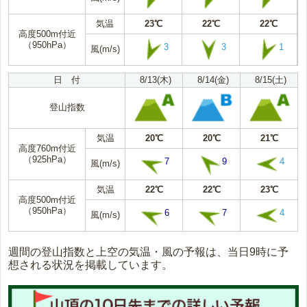
気温
23℃
22℃
22℃
高度500m付近
（950hPa）
3
3
1
風(m/s)
日 付
8/13(木)
8/14(金)
8/15(土)
登山指数
気温
20℃
20℃
21℃
高度760m付近
（925hPa）
7
9
4
風(m/s)
気温
22℃
22℃
23℃
高度500m付近
（950hPa）
6
7
4
風(m/s)
週間の登山指数と上空の気温・風の予報は、当日9時に予
想される状況を掲載しています。