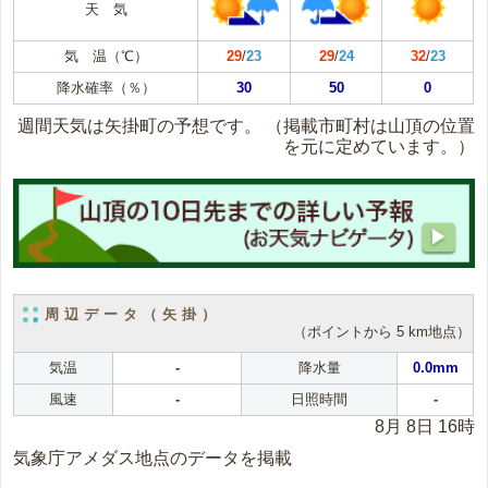
天 気
気 温（℃）
29
/
23
29
/
24
32
/
23
降水確率（％）
30
50
0
週間天気は矢掛町の予想です。
（掲載市町村は山頂の位置
を元に定めています。）
周辺データ（矢掛）
（ポイントから 5 km地点）
気温
-
降水量
0.0mm
風速
-
日照時間
-
8月 8日 16時
気象庁アメダス地点のデータを掲載