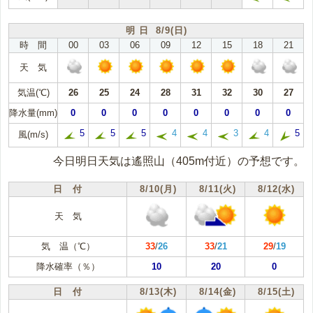
明 日 8/9(日)
時 間
00
03
06
09
12
15
18
21
天 気
気温(℃)
26
25
24
28
31
32
30
27
降水量(mm)
0
0
0
0
0
0
0
0
5
5
5
4
4
3
4
5
風(m/s)
今日明日天気は遙照山（405m付近）の予想です。
日 付
8/10(月)
8/11(火)
8/12(水)
天 気
気 温（℃）
33
/
26
33
/
21
29
/
19
降水確率（％）
10
20
0
日 付
8/13(木)
8/14(金)
8/15(土)