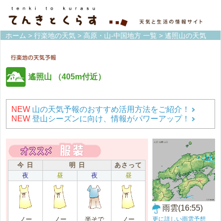
ホーム
>
行楽地の天気
>
高原・山-中国地方 一覧
> 遙照山の天気
遙照山
（405m付近）
NEW
山の天気予報のおすすめ活用方法をご紹介！
NEW
登山シーズンに向け、情報がパワーアップ！
今 日
明 日
あさって
夜
昼
夜
昼
雨雲(16:55)
更に詳しい雨雲予想
ノー
ノー
半そで
ノー