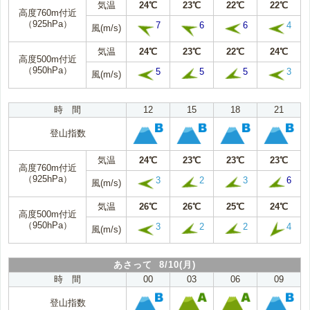
気温
24℃
23℃
22℃
22℃
高度760m付近
（925hPa）
7
6
6
4
風(m/s)
気温
24℃
23℃
22℃
24℃
高度500m付近
（950hPa）
5
5
5
3
風(m/s)
時 間
12
15
18
21
登山指数
気温
24℃
23℃
23℃
23℃
高度760m付近
（925hPa）
3
2
3
6
風(m/s)
気温
26℃
26℃
25℃
24℃
高度500m付近
（950hPa）
3
2
2
4
風(m/s)
あさって 8/10(月)
時 間
00
03
06
09
登山指数