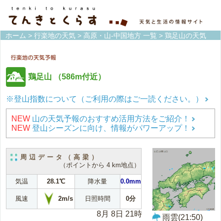
ホーム
>
行楽地の天気
>
高原・山-中国地方 一覧
> 鶏足山の天気
鶏足山
（586m付近）
※登山指数について（ご利用の際はご一読ください。）
NEW
山の天気予報のおすすめ活用方法をご紹介！
NEW
登山シーズンに向け、情報がパワーアップ！
周辺データ（高梁）
（ポイントから 4 km地点）
気温
28.1℃
降水量
0.0mm
2m/s
風速
日照時間
0分
8月 8日 21時
雨雲(21:50)