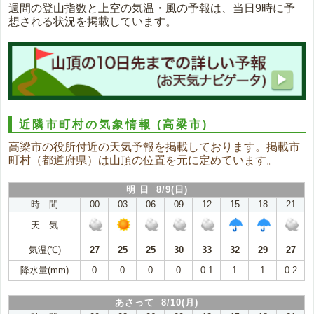
週間の登山指数と上空の気温・風の予報は、当日9時に予
想される状況を掲載しています。
近隣市町村の気象情報
(高梁市)
高梁市の役所付近の天気予報を掲載しております。掲載市
町村（都道府県）は山頂の位置を元に定めています。
明 日 8/9(日)
時 間
00
03
06
09
12
15
18
21
天 気
気温(℃)
27
25
25
30
33
32
29
27
降水量(mm)
0
0
0
0
0.1
1
1
0.2
あさって 8/10(月)