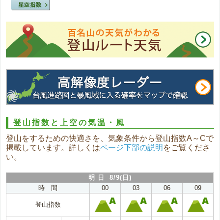
登山指数と上空の気温・風
登山をするための快適さを、気象条件から登山指数A～Cで
掲載しています。詳しくは
ページ下部の説明
をご覧くださ
い。
明 日 8/9(日)
時 間
00
03
06
09
登山指数