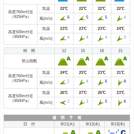
気温
22℃
22℃
22℃
22℃
高度760m付近
（925hPa）
6
5
5
4
風(m/s)
気温
23℃
23℃
23℃
24℃
高度500m付近
（950hPa）
4
4
4
3
風(m/s)
時 間
12
15
18
21
登山指数
気温
24℃
25℃
23℃
21℃
高度760m付近
（925hPa）
2
4
6
8
風(m/s)
気温
26℃
27℃
26℃
23℃
高度500m付近
（950hPa）
2
3
5
6
風(m/s)
週 間 予 報
日 付
8/11(火)
8/12(水)
8/13(木)