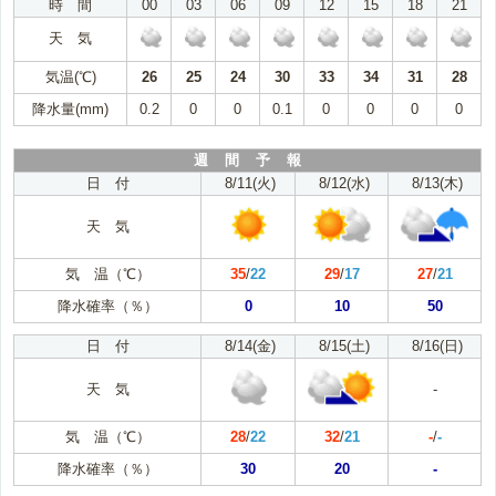
時 間
00
03
06
09
12
15
18
21
天 気
気温(℃)
26
25
24
30
33
34
31
28
降水量(mm)
0.2
0
0
0.1
0
0
0
0
週 間 予 報
日 付
8/11(火)
8/12(水)
8/13(木)
天 気
気 温（℃）
35
/
22
29
/
17
27
/
21
降水確率（％）
0
10
50
日 付
8/14(金)
8/15(土)
8/16(日)
天 気
-
気 温（℃）
28
/
22
32
/
21
-
/
-
降水確率（％）
30
20
-